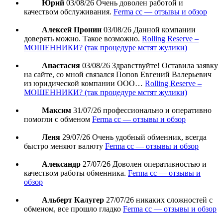
Юрий
03/08/26
Очень доволен работой и
качеством обслуживания.
Ferma cc — отзывы и обзор
Алексей Пронин
03/08/26
Данной компании
доверять можно. Такое возможно.
Rolling Reserve –
МОШЕННИКИ? (так процедуре мстят жулики)
Анастасия
03/08/26
Здравствуйте! Оставила заявку
на сайте, со мной связался Попов Евгений Валерьевич
из юридической компании ООО…
Rolling Reserve –
МОШЕННИКИ? (так процедуре мстят жулики)
Максим
31/07/26
профессионально и оперативно
помогли с обменом
Ferma cc — отзывы и обзор
Леня
29/07/26
Очень удобный обменник, всегда
быстро меняют валюту
Ferma cc — отзывы и обзор
Александр
27/07/26
Доволен оперативностью и
качеством работы обменника.
Ferma cc — отзывы и
обзор
Альберт Калугер
27/07/26
никаких сложностей с
обменом, все прошло гладко
Ferma cc — отзывы и обзор