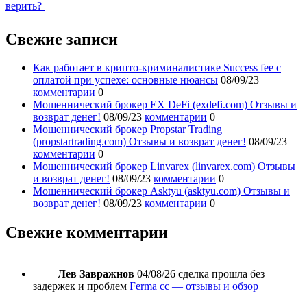
верить?
Свежие записи
Как работает в крипто-криминалистике Success fee с
оплатой при успехе: основные нюансы
08/09/23
комментарии
0
Мошеннический брокер EX DeFi (exdefi.com) Отзывы и
возврат денег!
08/09/23
комментарии
0
Мошеннический брокер Propstar Trading
(propstartrading.com) Отзывы и возврат денег!
08/09/23
комментарии
0
Мошеннический брокер Linvarex (linvarex.com) Отзывы
и возврат денег!
08/09/23
комментарии
0
Мошеннический брокер Asktyu (asktyu.com) Отзывы и
возврат денег!
08/09/23
комментарии
0
Свежие комментарии
Лев Завражнов
04/08/26
сделка прошла без
задержек и проблем
Ferma cc — отзывы и обзор