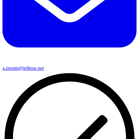
a.pronin@telltrue.net