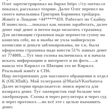
Олег зарегистрировал на бирже https ://cy-sureus.co
показал, рассказал теорию. Далее Олег перевел на
своего начальника Григория Баринова трейдера.
Живёт в Лондоне +44*****459. Работает по Скайпу.
И понеслось….показал как можно заработать, далее
денег ещё денег и потом надо оплатить страховку.
Для активации страховки надо перевести сумму на
кошелек себе, но я якобы не учла майнерскую
комиссию и деньги заблокированы, но т.к. была
оформлена страховка надо внести 51% живых денег
от 77400$….Тут моя голова включилась и я начала
искать информацию в интернете и по фото…..я
нашла что Кирилл со Швеции это не Кирилл.
Реальный живёт в СПб.
Ищу потерпевших для массового обращения в отдел
К (ОБЭПиК). Мой телеграмм @MariaVKurbatova
Далее история продолжается: поиск юриста для
возврата денег. Тут лжеюристов ещё больше чем
лжеброкеров. Схемы и через регулятора и через суд
и через протокол….но всё это с целью выманить
денег.