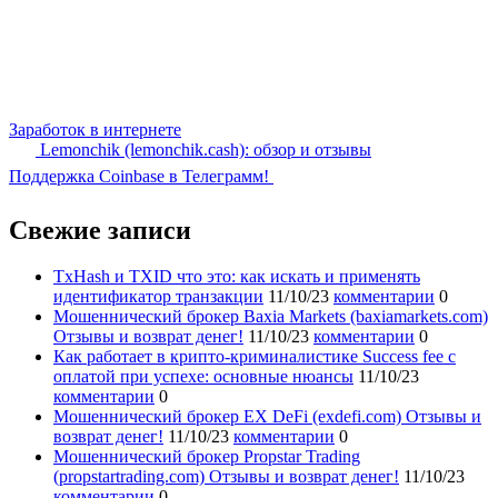
Заработок в интернете
Lemonchik (lemonchik.cash): обзор и отзывы
Поддержка Coinbase в Телеграмм!
Свежие записи
TxHash и TXID что это: как искать и применять
идентификатор транзакции
11/10/23
комментарии
0
Мошеннический брокер Baxia Markets (baxiamarkets.com)
Отзывы и возврат денег!
11/10/23
комментарии
0
Как работает в крипто-криминалистике Success fee с
оплатой при успехе: основные нюансы
11/10/23
комментарии
0
Мошеннический брокер EX DeFi (exdefi.com) Отзывы и
возврат денег!
11/10/23
комментарии
0
Мошеннический брокер Propstar Trading
(propstartrading.com) Отзывы и возврат денег!
11/10/23
комментарии
0