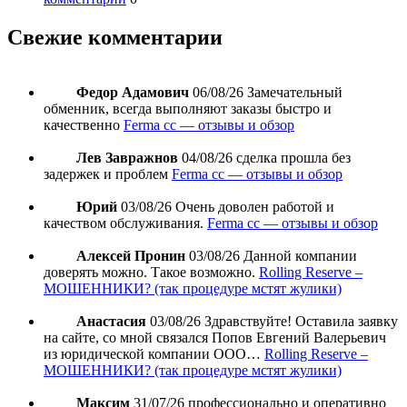
Свежие комментарии
Федор Адамович
06/08/26
Замечательный
обменник, всегда выполняют заказы быстро и
качественно
Ferma cc — отзывы и обзор
Лев Завражнов
04/08/26
сделка прошла без
задержек и проблем
Ferma cc — отзывы и обзор
Юрий
03/08/26
Очень доволен работой и
качеством обслуживания.
Ferma cc — отзывы и обзор
Алексей Пронин
03/08/26
Данной компании
доверять можно. Такое возможно.
Rolling Reserve –
МОШЕННИКИ? (так процедуре мстят жулики)
Анастасия
03/08/26
Здравствуйте! Оставила заявку
на сайте, со мной связался Попов Евгений Валерьевич
из юридической компании ООО…
Rolling Reserve –
МОШЕННИКИ? (так процедуре мстят жулики)
Максим
31/07/26
профессионально и оперативно