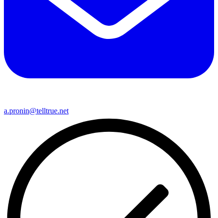
a.pronin@telltrue.net