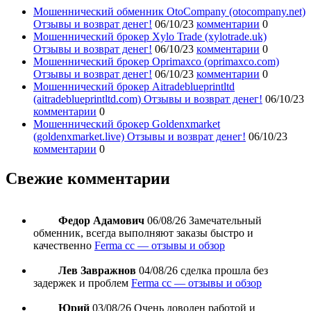
Мошеннический обменник OtoCompany (otocompany.net)
Отзывы и возврат денег!
06/10/23
комментарии
0
Мошеннический брокер Xylo Trade (xylotrade.uk)
Отзывы и возврат денег!
06/10/23
комментарии
0
Мошеннический брокер Oprimaxco (oprimaxco.com)
Отзывы и возврат денег!
06/10/23
комментарии
0
Мошеннический брокер Aitradeblueprintltd
(aitradeblueprintltd.com) Отзывы и возврат денег!
06/10/23
комментарии
0
Мошеннический брокер Goldenxmarket
(goldenxmarket.live) Отзывы и возврат денег!
06/10/23
комментарии
0
Свежие комментарии
Федор Адамович
06/08/26
Замечательный
обменник, всегда выполняют заказы быстро и
качественно
Ferma cc — отзывы и обзор
Лев Завражнов
04/08/26
сделка прошла без
задержек и проблем
Ferma cc — отзывы и обзор
Юрий
03/08/26
Очень доволен работой и