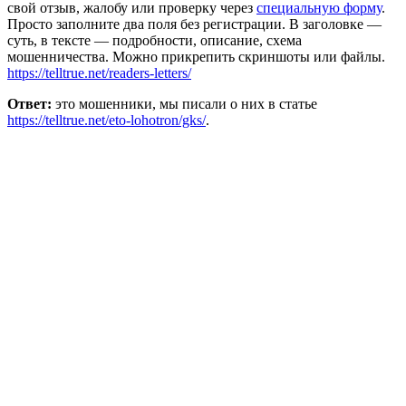
свой отзыв, жалобу или проверку через
специальную форму
.
Просто заполните два поля без регистрации. В заголовке —
суть, в тексте — подробности, описание, схема
мошенничества. Можно прикрепить скриншоты или файлы.
https://telltrue.net/readers-letters/
Ответ:
это мошенники, мы писали о них в статье
https://telltrue.net/eto-lohotron/gks/
.