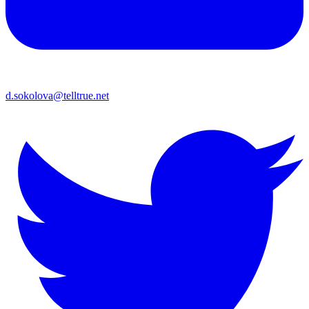
d.sokolova@telltrue.net