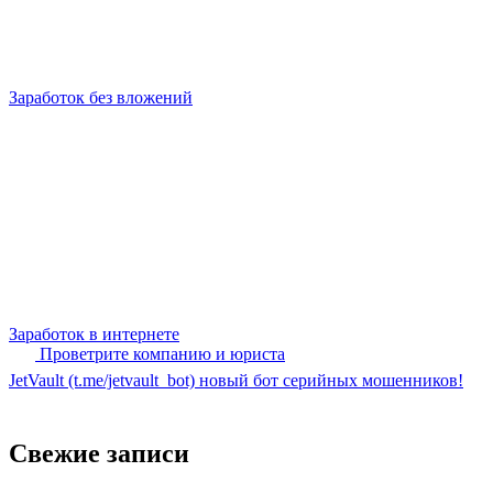
Заработок без вложений
Заработок в интернете
Проветрите компанию и юриста
JetVault (t.me/jetvault_bot) новый бот серийных мошенников!
Свежие записи