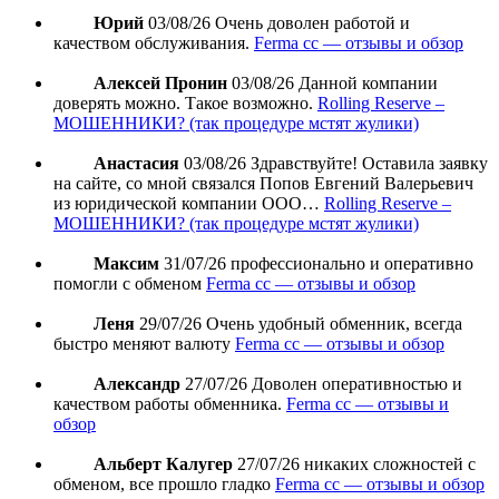
Юрий
03/08/26
Очень доволен работой и
качеством обслуживания.
Ferma cc — отзывы и обзор
Алексей Пронин
03/08/26
Данной компании
доверять можно. Такое возможно.
Rolling Reserve –
МОШЕННИКИ? (так процедуре мстят жулики)
Анастасия
03/08/26
Здравствуйте! Оставила заявку
на сайте, со мной связался Попов Евгений Валерьевич
из юридической компании ООО…
Rolling Reserve –
МОШЕННИКИ? (так процедуре мстят жулики)
Максим
31/07/26
профессионально и оперативно
помогли с обменом
Ferma cc — отзывы и обзор
Леня
29/07/26
Очень удобный обменник, всегда
быстро меняют валюту
Ferma cc — отзывы и обзор
Александр
27/07/26
Доволен оперативностью и
качеством работы обменника.
Ferma cc — отзывы и
обзор
Альберт Калугер
27/07/26
никаких сложностей с
обменом, все прошло гладко
Ferma cc — отзывы и обзор