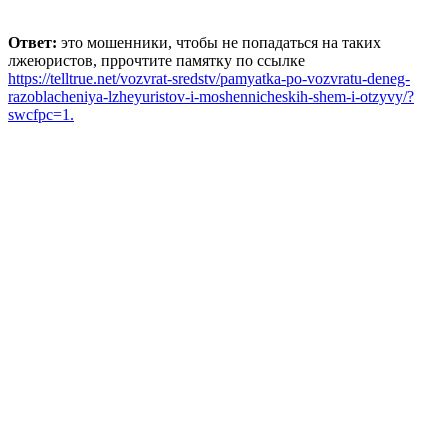
Ответ:
это мошенники, чтобы не попадаться на таких
лжеюристов, пррочтите памятку по ссылке
https://telltrue.net/vozvrat-sredstv/pamyatka-po-vozvratu-deneg-
razoblacheniya-lzheyuristov-i-moshennicheskih-shem-i-otzyvy/?
swcfpc=1.