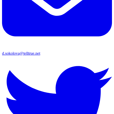
d.sokolova@telltrue.net