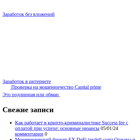
Заработок без вложений
Заработок в интернете
Проверка на мошенничество Capital prime
Это подлинная или обман
Свежие записи
Как работает в крипто-криминалистике Success fee с
оплатой при успехе: основные нюансы
05/01/24
комментарии
0
Мошеннический брокер EX DeFi (exdefi.com) Отзывы и