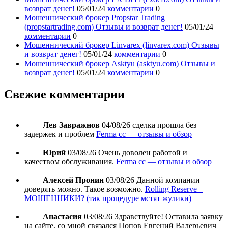
возврат денег!
05/01/24
комментарии
0
Мошеннический брокер Propstar Trading
(propstartrading.com) Отзывы и возврат денег!
05/01/24
комментарии
0
Мошеннический брокер Linvarex (linvarex.com) Отзывы
и возврат денег!
05/01/24
комментарии
0
Мошеннический брокер Asktyu (asktyu.com) Отзывы и
возврат денег!
05/01/24
комментарии
0
Свежие комментарии
Лев Завражнов
04/08/26
сделка прошла без
задержек и проблем
Ferma cc — отзывы и обзор
Юрий
03/08/26
Очень доволен работой и
качеством обслуживания.
Ferma cc — отзывы и обзор
Алексей Пронин
03/08/26
Данной компании
доверять можно. Такое возможно.
Rolling Reserve –
МОШЕННИКИ? (так процедуре мстят жулики)
Анастасия
03/08/26
Здравствуйте! Оставила заявку
на сайте, со мной связался Попов Евгений Валерьевич