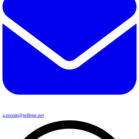
a.pronin@telltrue.net