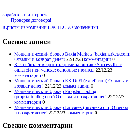
Заработок в интернете
Проверка договора!
Юристы из компании ЮК ТЕСКО мошенники
Свежие записи
Мошеннический брокер Baxia Markets (baxiamarkets.com)
Отзывы и возврат денег!
22/12/23
комментарии
0
Как работает в крипто-криминалистике Success fee с
оплатой при успехе: основные нюансы
22/12/23
комментарии
0
Мошеннический брокер EX DeFi (exdefi.com) Отзывы и
возврат денег!
22/12/23
комментарии
0
Мошеннический брокер Propstar Trading
(propstartrading.com) Отзывы и возврат денег!
22/12/23
комментарии
0
Мошеннический брокер Linvarex (linvarex.com) Отзывы
и возврат денег!
22/12/23
комментарии
0
Свежие комментарии