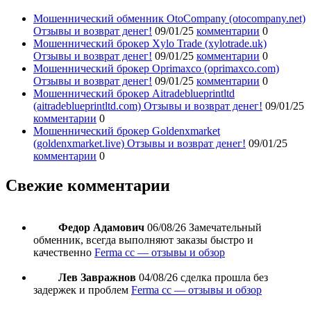
Мошеннический обменник OtoCompany (otocompany.net)
Отзывы и возврат денег!
09/01/25
комментарии
0
Мошеннический брокер Xylo Trade (xylotrade.uk)
Отзывы и возврат денег!
09/01/25
комментарии
0
Мошеннический брокер Oprimaxco (oprimaxco.com)
Отзывы и возврат денег!
09/01/25
комментарии
0
Мошеннический брокер Aitradeblueprintltd
(aitradeblueprintltd.com) Отзывы и возврат денег!
09/01/25
комментарии
0
Мошеннический брокер Goldenxmarket
(goldenxmarket.live) Отзывы и возврат денег!
09/01/25
комментарии
0
Свежие комментарии
Федор Адамович
06/08/26
Замечательный
обменник, всегда выполняют заказы быстро и
качественно
Ferma cc — отзывы и обзор
Лев Завражнов
04/08/26
сделка прошла без
задержек и проблем
Ferma cc — отзывы и обзор