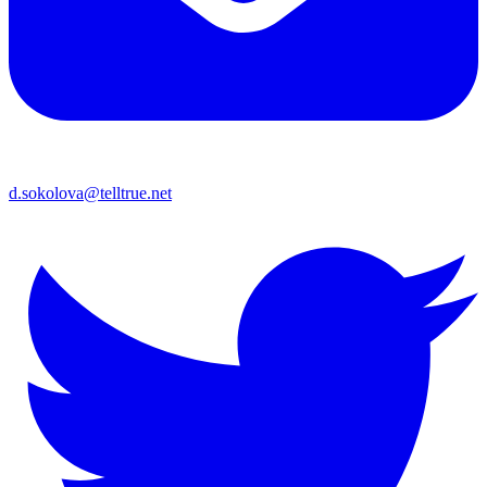
d.sokolova@telltrue.net