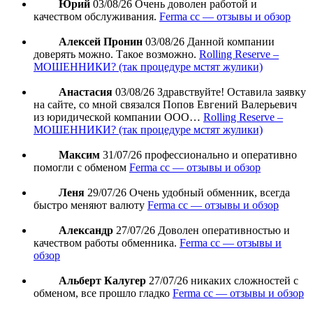
Юрий
03/08/26
Очень доволен работой и
качеством обслуживания.
Ferma cc — отзывы и обзор
Алексей Пронин
03/08/26
Данной компании
доверять можно. Такое возможно.
Rolling Reserve –
МОШЕННИКИ? (так процедуре мстят жулики)
Анастасия
03/08/26
Здравствуйте! Оставила заявку
на сайте, со мной связался Попов Евгений Валерьевич
из юридической компании ООО…
Rolling Reserve –
МОШЕННИКИ? (так процедуре мстят жулики)
Максим
31/07/26
профессионально и оперативно
помогли с обменом
Ferma cc — отзывы и обзор
Леня
29/07/26
Очень удобный обменник, всегда
быстро меняют валюту
Ferma cc — отзывы и обзор
Александр
27/07/26
Доволен оперативностью и
качеством работы обменника.
Ferma cc — отзывы и
обзор
Альберт Калугер
27/07/26
никаких сложностей с
обменом, все прошло гладко
Ferma cc — отзывы и обзор