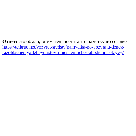
Ответ:
это обман, внимательно читайте памятку по ссылке
https://telltrue.net/vozvrat-sredstv/pamyatka-po-vozvratu-deneg-
razoblacheniya-lzheyuristov-i-moshennicheskih-shem-i-otzyvy/
.