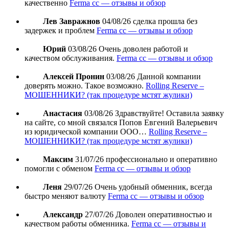
качественно
Ferma cc — отзывы и обзор
Лев Завражнов
04/08/26
сделка прошла без
задержек и проблем
Ferma cc — отзывы и обзор
Юрий
03/08/26
Очень доволен работой и
качеством обслуживания.
Ferma cc — отзывы и обзор
Алексей Пронин
03/08/26
Данной компании
доверять можно. Такое возможно.
Rolling Reserve –
МОШЕННИКИ? (так процедуре мстят жулики)
Анастасия
03/08/26
Здравствуйте! Оставила заявку
на сайте, со мной связался Попов Евгений Валерьевич
из юридической компании ООО…
Rolling Reserve –
МОШЕННИКИ? (так процедуре мстят жулики)
Максим
31/07/26
профессионально и оперативно
помогли с обменом
Ferma cc — отзывы и обзор
Леня
29/07/26
Очень удобный обменник, всегда
быстро меняют валюту
Ferma cc — отзывы и обзор
Александр
27/07/26
Доволен оперативностью и
качеством работы обменника.
Ferma cc — отзывы и