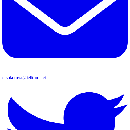
d.sokolova@telltrue.net