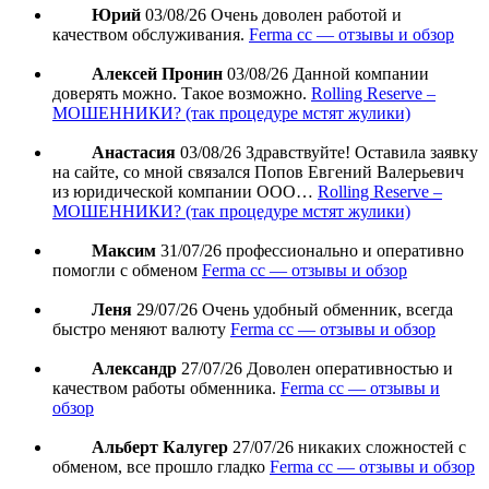
Юрий
03/08/26
Очень доволен работой и
качеством обслуживания.
Ferma cc — отзывы и обзор
Алексей Пронин
03/08/26
Данной компании
доверять можно. Такое возможно.
Rolling Reserve –
МОШЕННИКИ? (так процедуре мстят жулики)
Анастасия
03/08/26
Здравствуйте! Оставила заявку
на сайте, со мной связался Попов Евгений Валерьевич
из юридической компании ООО…
Rolling Reserve –
МОШЕННИКИ? (так процедуре мстят жулики)
Максим
31/07/26
профессионально и оперативно
помогли с обменом
Ferma cc — отзывы и обзор
Леня
29/07/26
Очень удобный обменник, всегда
быстро меняют валюту
Ferma cc — отзывы и обзор
Александр
27/07/26
Доволен оперативностью и
качеством работы обменника.
Ferma cc — отзывы и
обзор
Альберт Калугер
27/07/26
никаких сложностей с
обменом, все прошло гладко
Ferma cc — отзывы и обзор