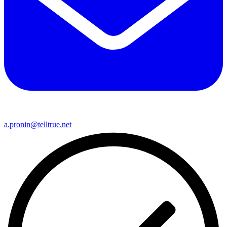
a.pronin@telltrue.net