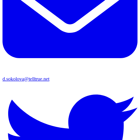
d.sokolova@telltrue.net