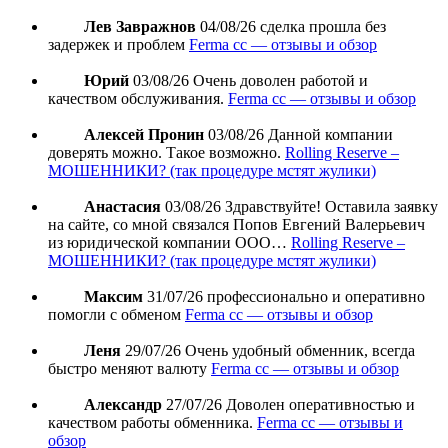
Лев Завражнов
04/08/26
сделка прошла без
задержек и проблем
Ferma cc — отзывы и обзор
Юрий
03/08/26
Очень доволен работой и
качеством обслуживания.
Ferma cc — отзывы и обзор
Алексей Пронин
03/08/26
Данной компании
доверять можно. Такое возможно.
Rolling Reserve –
МОШЕННИКИ? (так процедуре мстят жулики)
Анастасия
03/08/26
Здравствуйте! Оставила заявку
на сайте, со мной связался Попов Евгений Валерьевич
из юридической компании ООО…
Rolling Reserve –
МОШЕННИКИ? (так процедуре мстят жулики)
Максим
31/07/26
профессионально и оперативно
помогли с обменом
Ferma cc — отзывы и обзор
Леня
29/07/26
Очень удобный обменник, всегда
быстро меняют валюту
Ferma cc — отзывы и обзор
Александр
27/07/26
Доволен оперативностью и
качеством работы обменника.
Ferma cc — отзывы и
обзор