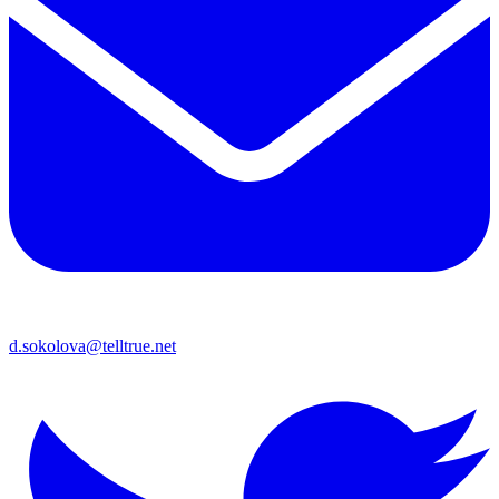
d.sokolova@telltrue.net