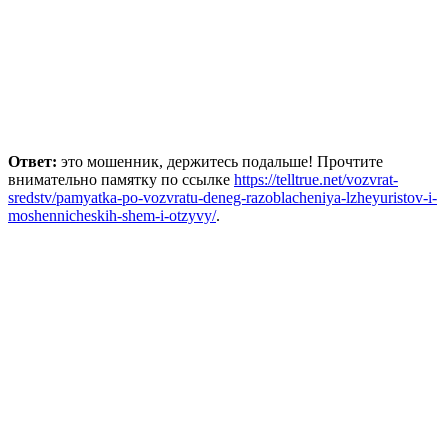
Ответ:
это мошенник, держитесь подальше! Прочтите
внимательно памятку по ссылке
https://telltrue.net/vozvrat-
sredstv/pamyatka-po-vozvratu-deneg-razoblacheniya-lzheyuristov-i-
moshennicheskih-shem-i-otzyvy/
.