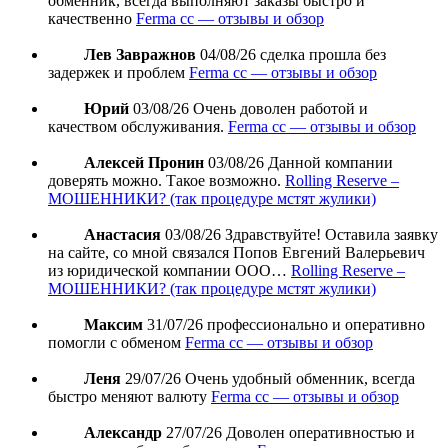
обменник, всегда выполняют заказы быстро и
качественно
Ferma cc — отзывы и обзор
Лев Завражнов
04/08/26
сделка прошла без
задержек и проблем
Ferma cc — отзывы и обзор
Юрий
03/08/26
Очень доволен работой и
качеством обслуживания.
Ferma cc — отзывы и обзор
Алексей Пронин
03/08/26
Данной компании
доверять можно. Такое возможно.
Rolling Reserve –
МОШЕННИКИ? (так процедуре мстят жулики)
Анастасия
03/08/26
Здравствуйте! Оставила заявку
на сайте, со мной связался Попов Евгений Валерьевич
из юридической компании ООО…
Rolling Reserve –
МОШЕННИКИ? (так процедуре мстят жулики)
Максим
31/07/26
профессионально и оперативно
помогли с обменом
Ferma cc — отзывы и обзор
Леня
29/07/26
Очень удобный обменник, всегда
быстро меняют валюту
Ferma cc — отзывы и обзор
Александр
27/07/26
Доволен оперативностью и