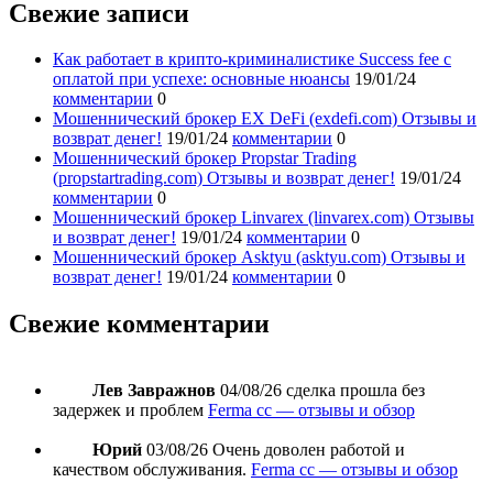
Свежие записи
Как работает в крипто-криминалистике Success fee с
оплатой при успехе: основные нюансы
19/01/24
комментарии
0
Мошеннический брокер EX DeFi (exdefi.com) Отзывы и
возврат денег!
19/01/24
комментарии
0
Мошеннический брокер Propstar Trading
(propstartrading.com) Отзывы и возврат денег!
19/01/24
комментарии
0
Мошеннический брокер Linvarex (linvarex.com) Отзывы
и возврат денег!
19/01/24
комментарии
0
Мошеннический брокер Asktyu (asktyu.com) Отзывы и
возврат денег!
19/01/24
комментарии
0
Свежие комментарии
Лев Завражнов
04/08/26
сделка прошла без
задержек и проблем
Ferma cc — отзывы и обзор
Юрий
03/08/26
Очень доволен работой и
качеством обслуживания.
Ferma cc — отзывы и обзор