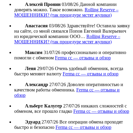
Алексей Пронин
03/08/26
Данной компании
доверять можно. Такое возможно.
Rolling Reserve –
МОШЕННИКИ? (так процедуре мстят жулики)
Анастасия
03/08/26
Здравствуйте! Оставила заявку
на сайте, со мной связался Попов Евгений Валерьевич
из юридической компании ООО…
Rolling Reserve –
МОШЕННИКИ? (так процедуре мстят жулики)
Максим
31/07/26
профессионально и оперативно
помогли с обменом
Ferma cc — отзывы и обзор
Леня
29/07/26
Очень удобный обменник, всегда
быстро меняют валюту
Ferma cc — отзывы и обзор
Александр
27/07/26
Доволен оперативностью и
качеством работы обменника.
Ferma cc — отзывы и
обзор
Альберт Калугер
27/07/26
никаких сложностей с
обменом, все прошло гладко
Ferma cc — отзывы и обзор
Эдуард
27/07/26
Все операции обмена проходят
быстро и безопасно
Ferma cc — отзывы и обзор