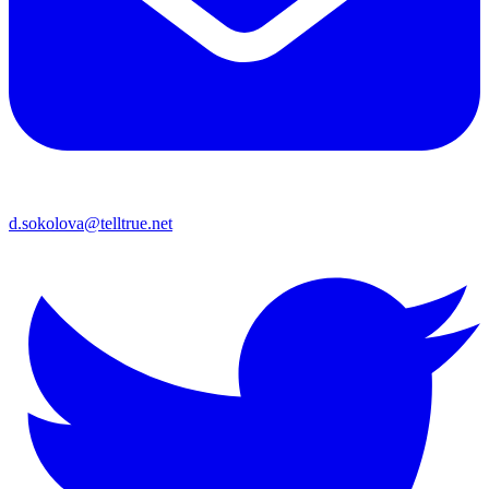
d.sokolova@telltrue.net