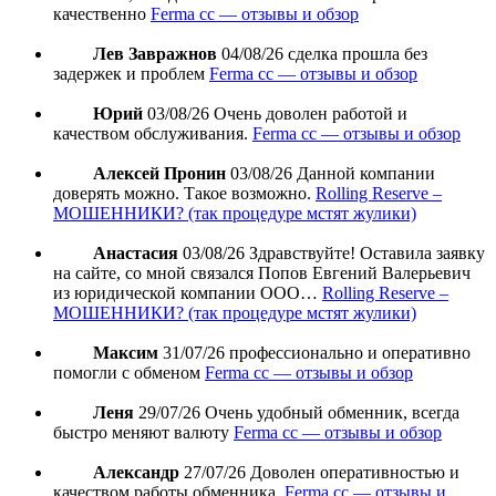
качественно
Ferma cc — отзывы и обзор
Лев Завражнов
04/08/26
сделка прошла без
задержек и проблем
Ferma cc — отзывы и обзор
Юрий
03/08/26
Очень доволен работой и
качеством обслуживания.
Ferma cc — отзывы и обзор
Алексей Пронин
03/08/26
Данной компании
доверять можно. Такое возможно.
Rolling Reserve –
МОШЕННИКИ? (так процедуре мстят жулики)
Анастасия
03/08/26
Здравствуйте! Оставила заявку
на сайте, со мной связался Попов Евгений Валерьевич
из юридической компании ООО…
Rolling Reserve –
МОШЕННИКИ? (так процедуре мстят жулики)
Максим
31/07/26
профессионально и оперативно
помогли с обменом
Ferma cc — отзывы и обзор
Леня
29/07/26
Очень удобный обменник, всегда
быстро меняют валюту
Ferma cc — отзывы и обзор
Александр
27/07/26
Доволен оперативностью и
качеством работы обменника.
Ferma cc — отзывы и