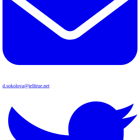
d.sokolova@telltrue.net