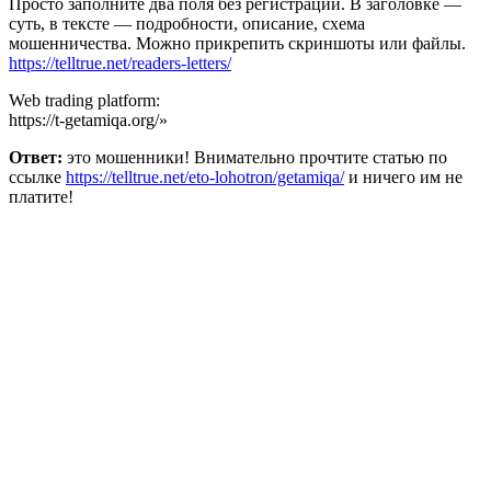
Просто заполните два поля без регистрации. В заголовке —
суть, в тексте — подробности, описание, схема
мошенничества. Можно прикрепить скриншоты или файлы.
https://telltrue.net/readers-letters/
Web trading platform:
https://t-getamiqa.org/»
Ответ:
это мошенники! Внимательно прочтите статью по
ссылке
https://telltrue.net/eto-lohotron/getamiqa/
и ничего им не
платите!