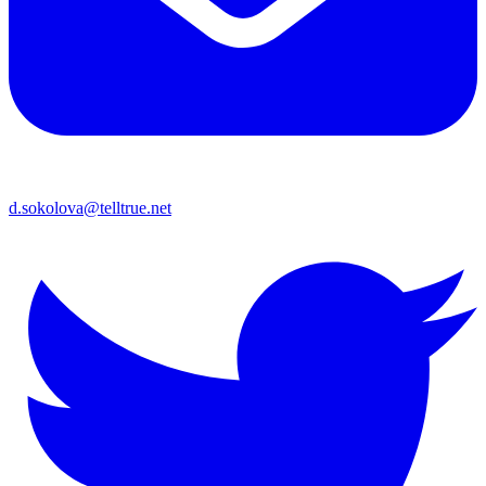
d.sokolova@telltrue.net