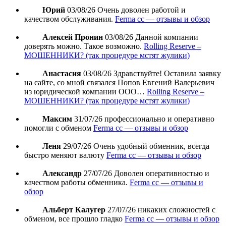
Юрий
03/08/26
Очень доволен работой и
качеством обслуживания.
Ferma cc — отзывы и обзор
Алексей Пронин
03/08/26
Данной компании
доверять можно. Такое возможно.
Rolling Reserve –
МОШЕННИКИ? (так процедуре мстят жулики)
Анастасия
03/08/26
Здравствуйте! Оставила заявку
на сайте, со мной связался Попов Евгений Валерьевич
из юридической компании ООО…
Rolling Reserve –
МОШЕННИКИ? (так процедуре мстят жулики)
Максим
31/07/26
профессионально и оперативно
помогли с обменом
Ferma cc — отзывы и обзор
Леня
29/07/26
Очень удобный обменник, всегда
быстро меняют валюту
Ferma cc — отзывы и обзор
Александр
27/07/26
Доволен оперативностью и
качеством работы обменника.
Ferma cc — отзывы и
обзор
Альберт Калугер
27/07/26
никаких сложностей с
обменом, все прошло гладко
Ferma cc — отзывы и обзор