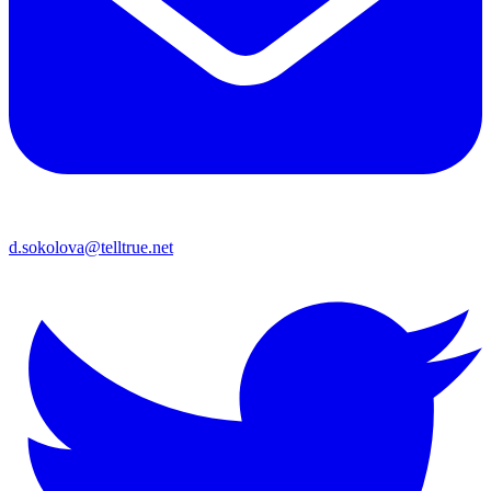
d.sokolova@telltrue.net