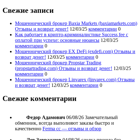
Свежие записи
Мошеннический брокер Baxia Markets (baxiamarkets.com)
Отзывы и возврат денег!
12/03/25
комментарии
0
Как работает в крипто-криминалистике Success fee с
оплатой при успехе: основные нюансы
12/03/25
комментарии
0
Мошеннический брокер EX DeFi (exdefi.com) Отзывы и
возврат денег!
12/03/25
комментарии
0
Мошеннический брокер Propstar Trading
(propstartrading.com) Отзывы и возврат денег!
12/03/25
комментарии
0
Мошеннический брокер Linvarex (linvarex.com) Отзывы
и возврат денег!
12/03/25
комментарии
0
Свежие комментарии
Федор Адамович
06/08/26
Замечательный
обменник, всегда выполняют заказы быстро и
качественно
Ferma cc — отзывы и обзор
Лев Завражнов
04/08/26
сделка прошла без