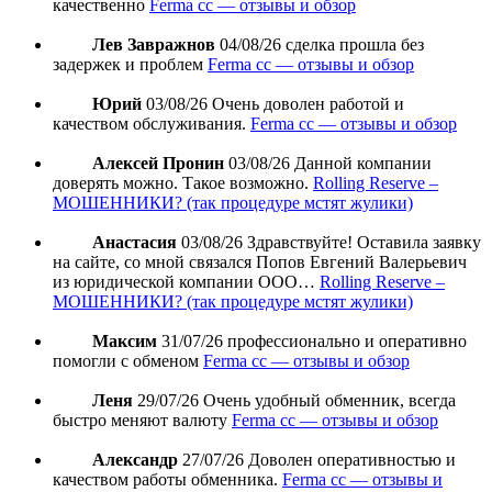
качественно
Ferma cc — отзывы и обзор
Лев Завражнов
04/08/26
сделка прошла без
задержек и проблем
Ferma cc — отзывы и обзор
Юрий
03/08/26
Очень доволен работой и
качеством обслуживания.
Ferma cc — отзывы и обзор
Алексей Пронин
03/08/26
Данной компании
доверять можно. Такое возможно.
Rolling Reserve –
МОШЕННИКИ? (так процедуре мстят жулики)
Анастасия
03/08/26
Здравствуйте! Оставила заявку
на сайте, со мной связался Попов Евгений Валерьевич
из юридической компании ООО…
Rolling Reserve –
МОШЕННИКИ? (так процедуре мстят жулики)
Максим
31/07/26
профессионально и оперативно
помогли с обменом
Ferma cc — отзывы и обзор
Леня
29/07/26
Очень удобный обменник, всегда
быстро меняют валюту
Ferma cc — отзывы и обзор
Александр
27/07/26
Доволен оперативностью и
качеством работы обменника.
Ferma cc — отзывы и