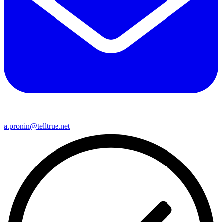
a.pronin@telltrue.net