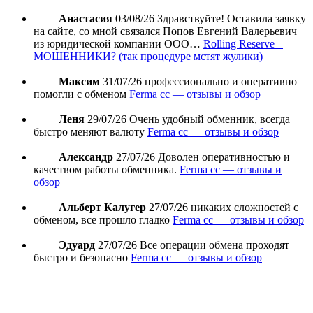
Анастасия
03/08/26
Здравствуйте! Оставила заявку
на сайте, со мной связался Попов Евгений Валерьевич
из юридической компании ООО…
Rolling Reserve –
МОШЕННИКИ? (так процедуре мстят жулики)
Максим
31/07/26
профессионально и оперативно
помогли с обменом
Ferma cc — отзывы и обзор
Леня
29/07/26
Очень удобный обменник, всегда
быстро меняют валюту
Ferma cc — отзывы и обзор
Александр
27/07/26
Доволен оперативностью и
качеством работы обменника.
Ferma cc — отзывы и
обзор
Альберт Калугер
27/07/26
никаких сложностей с
обменом, все прошло гладко
Ferma cc — отзывы и обзор
Эдуард
27/07/26
Все операции обмена проходят
быстро и безопасно
Ferma cc — отзывы и обзор