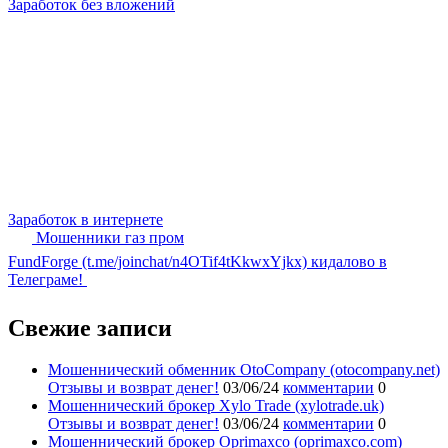
Заработок без вложений
Заработок в интернете
Мошенники газ пром
FundForge (t.me/joinchat/n4OTif4tKkwxYjkx) кидалово в
Телеграме!
Свежие записи
Мошеннический обменник OtoCompany (otocompany.net)
Отзывы и возврат денег!
03/06/24
комментарии
0
Мошеннический брокер Xylo Trade (xylotrade.uk)
Отзывы и возврат денег!
03/06/24
комментарии
0
Мошеннический брокер Oprimaxco (oprimaxco.com)