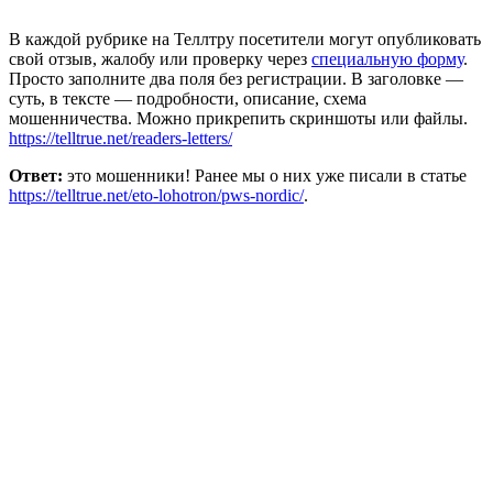
В каждой рубрике на Теллтру посетители могут опубликовать
свой отзыв, жалобу или проверку через
специальную форму
.
Просто заполните два поля без регистрации. В заголовке —
суть, в тексте — подробности, описание, схема
мошенничества. Можно прикрепить скриншоты или файлы.
https://telltrue.net/readers-letters/
Ответ:
это мошенники! Ранее мы о них уже писали в статье
https://telltrue.net/eto-lohotron/pws-nordic/
.