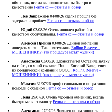
обменник, всегда выполняют заказы быстро и
качественно
Ferma cc — отзывы и обзор
Лев Завражнов
04/08/26
сделка прошла без
задержек и проблем
Ferma cc — отзывы и обзор
Юрий
03/08/26
Очень доволен работой и
качеством обслуживания.
Ferma cc — отзывы и обзор
Алексей Пронин
03/08/26
Данной компании
доверять можно. Такое возможно.
Rolling Reserve –
МОШЕННИКИ? (так процедуре мстят жулики)
Анастасия
03/08/26
Здравствуйте! Оставила заявку
на сайте, со мной связался Попов Евгений Валерьевич
из юридической компании ООО…
Rolling Reserve –
МОШЕННИКИ? (так процедуре мстят жулики)
Максим
31/07/26
профессионально и оперативно
помогли с обменом
Ferma cc — отзывы и обзор
Леня
29/07/26
Очень удобный обменник, всегда
быстро меняют валюту
Ferma cc — отзывы и обзор
Александр
27/07/26
Доволен оперативностью и