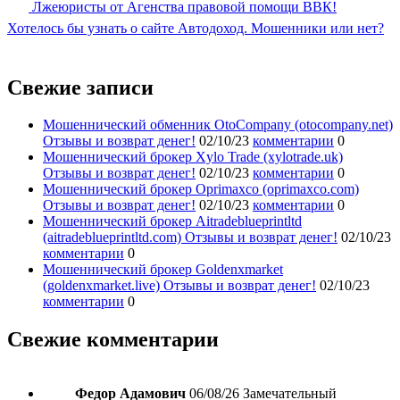
Лжеюристы от Агенства правовой помощи ВВК!
Хотелось бы узнать о сайте Автодоход. Мошенники или нет?
Свежие записи
Мошеннический обменник OtoCompany (otocompany.net)
Отзывы и возврат денег!
02/10/23
комментарии
0
Мошеннический брокер Xylo Trade (xylotrade.uk)
Отзывы и возврат денег!
02/10/23
комментарии
0
Мошеннический брокер Oprimaxco (oprimaxco.com)
Отзывы и возврат денег!
02/10/23
комментарии
0
Мошеннический брокер Aitradeblueprintltd
(aitradeblueprintltd.com) Отзывы и возврат денег!
02/10/23
комментарии
0
Мошеннический брокер Goldenxmarket
(goldenxmarket.live) Отзывы и возврат денег!
02/10/23
комментарии
0
Свежие комментарии
Федор Адамович
06/08/26
Замечательный