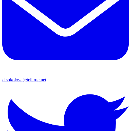
d.sokolova@telltrue.net