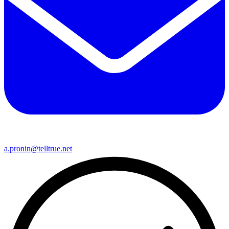
a.pronin@telltrue.net