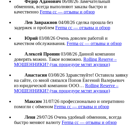
Федор Адамович
06/08/26
Замечательный
обменник, всегда выполняют заказы быстро и
качественно
Ferma cc — отзывы и обзор
Лев Завражнов
04/08/26
сделка прошла без
задержек и проблем
Ferma cc — отзывы и обзор
Юрий
03/08/26
Очень доволен работой и
качеством обслуживания.
Ferma cc — отзывы и обзор
Алексей Пронин
03/08/26
Данной компании
доверять можно. Такое возможно.
Rolling Reserve –
МОШЕННИКИ? (так процедуре мстят жулики)
Анастасия
03/08/26
Здравствуйте! Оставила заявку
на сайте, со мной связался Попов Евгений Валерьевич
из юридической компании ООО…
Rolling Reserve –
МОШЕННИКИ? (так процедуре мстят жулики)
Максим
31/07/26
профессионально и оперативно
помогли с обменом
Ferma cc — отзывы и обзор
Леня
29/07/26
Очень удобный обменник, всегда
быстро меняют валюту
Ferma cc — отзывы и обзор