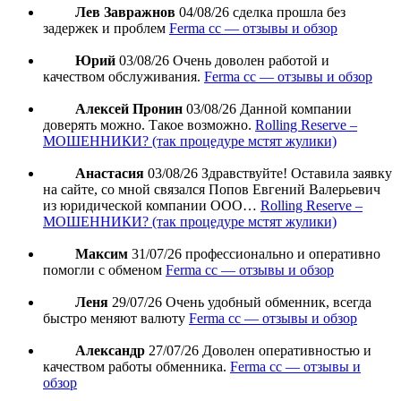
Лев Завражнов
04/08/26
сделка прошла без
задержек и проблем
Ferma cc — отзывы и обзор
Юрий
03/08/26
Очень доволен работой и
качеством обслуживания.
Ferma cc — отзывы и обзор
Алексей Пронин
03/08/26
Данной компании
доверять можно. Такое возможно.
Rolling Reserve –
МОШЕННИКИ? (так процедуре мстят жулики)
Анастасия
03/08/26
Здравствуйте! Оставила заявку
на сайте, со мной связался Попов Евгений Валерьевич
из юридической компании ООО…
Rolling Reserve –
МОШЕННИКИ? (так процедуре мстят жулики)
Максим
31/07/26
профессионально и оперативно
помогли с обменом
Ferma cc — отзывы и обзор
Леня
29/07/26
Очень удобный обменник, всегда
быстро меняют валюту
Ferma cc — отзывы и обзор
Александр
27/07/26
Доволен оперативностью и
качеством работы обменника.
Ferma cc — отзывы и
обзор