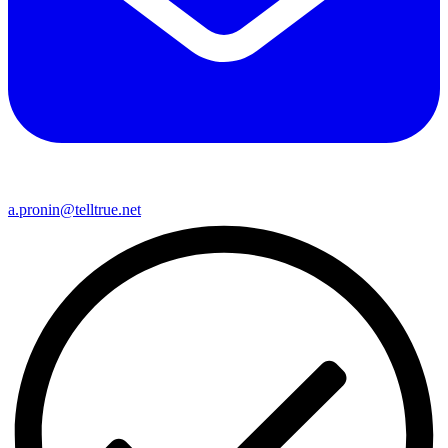
a.pronin@telltrue.net