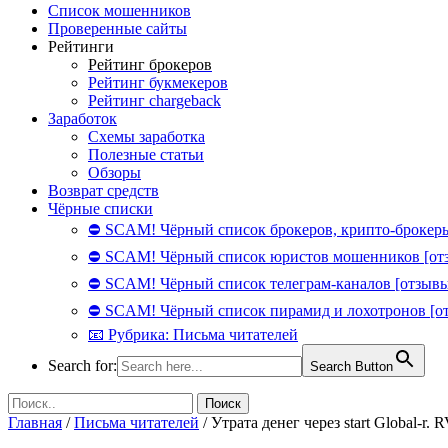
Список мошенников
Проверенные сайты
Рейтинги
Рейтинг брокеров
Рейтинг букмекеров
Рейтинг chargeback
Заработок
Схемы заработка
Полезные статьи
Обзоры
Возврат средств
Чёрные списки
⛔ SCAM! Чёрный список брокеров, крипто-брокеры
⛔ SCAM! Чёрный список юристов мошенников [от
⛔ SCAM! Чёрный список телеграм-каналов [отзывы
⛔ SCAM! Чёрный список пирамид и лохотронов [о
📧 Рубрика: Письма читателей
Search for:
Search Button
Главная
/
Письма читателей
/
Утрата денег через start Global-r. 