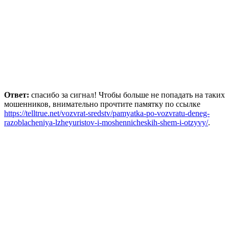
Ответ:
спасибо за сигнал! Чтобы больше не попадать на таких
мошенников, внимательно прочтите памятку по ссылке
https://telltrue.net/vozvrat-sredstv/pamyatka-po-vozvratu-deneg-
razoblacheniya-lzheyuristov-i-moshennicheskih-shem-i-otzyvy/
.