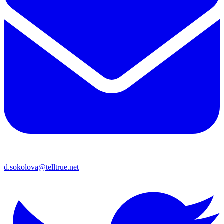
d.sokolova@telltrue.net