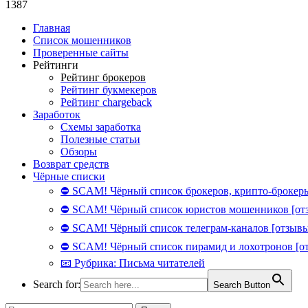
1387
Главная
Список мошенников
Проверенные сайты
Рейтинги
Рейтинг брокеров
Рейтинг букмекеров
Рейтинг chargeback
Заработок
Схемы заработка
Полезные статьи
Обзоры
Возврат средств
Чёрные списки
⛔ SCAM! Чёрный список брокеров, крипто-брокеры
⛔ SCAM! Чёрный список юристов мошенников [от
⛔ SCAM! Чёрный список телеграм-каналов [отзывы
⛔ SCAM! Чёрный список пирамид и лохотронов [о
📧 Рубрика: Письма читателей
Search for:
Search Button