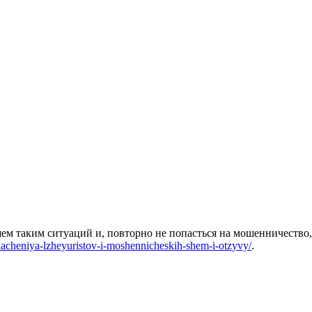
шем таким ситуаций и, повторно не попасться на мошенничество
blacheniya-lzheyuristov-i-moshennicheskih-shem-i-otzyvy/
.