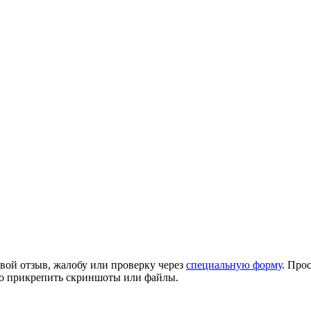
вой отзыв, жалобу или проверку через
специальную форму
. Про
но прикрепить скриншоты или файлы.