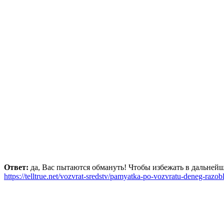
Ответ:
да, Вас пытаются обмануть! Чтобы избежать в дальней
https://telltrue.net/vozvrat-sredstv/pamyatka-po-vozvratu-deneg-razo