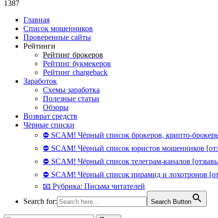
1387
Главная
Список мошенников
Проверенные сайты
Рейтинги
Рейтинг брокеров
Рейтинг букмекеров
Рейтинг chargeback
Заработок
Схемы заработка
Полезные статьи
Обзоры
Возврат средств
Чёрные списки
⛔ SCAM! Чёрный список брокеров, крипто-брокеры
⛔ SCAM! Чёрный список юристов мошенников [от
⛔ SCAM! Чёрный список телеграм-каналов [отзывы
⛔ SCAM! Чёрный список пирамид и лохотронов [о
📧 Рубрика: Письма читателей
Search for:
Search Button