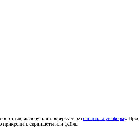
вой отзыв, жалобу или проверку через
специальную форму
. Про
но прикрепить скриншоты или файлы.