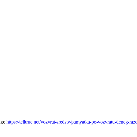
лке
https://telltrue.net/vozvrat-sredstv/pamyatka-po-vozvratu-deneg-ra