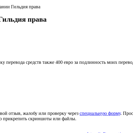
ании Гильдия права
Гильдия права
вку перевода средств также 400 евро за подлинность моих перев
вой отзыв, жалобу или проверку через
специальную форму
. Про
но прикрепить скриншоты или файлы.