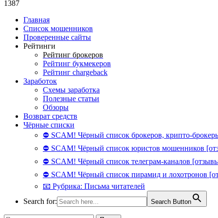
1387
Главная
Список мошенников
Проверенные сайты
Рейтинги
Рейтинг брокеров
Рейтинг букмекеров
Рейтинг chargeback
Заработок
Схемы заработка
Полезные статьи
Обзоры
Возврат средств
Чёрные списки
⛔ SCAM! Чёрный список брокеров, крипто-брокеры
⛔ SCAM! Чёрный список юристов мошенников [от
⛔ SCAM! Чёрный список телеграм-каналов [отзывы
⛔ SCAM! Чёрный список пирамид и лохотронов [о
📧 Рубрика: Письма читателей
Search for:
Search Button