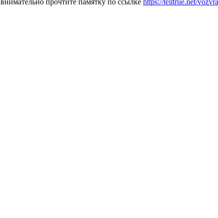
 внимательно прочтите памятку по ссылке
https://telltrue.net/voz