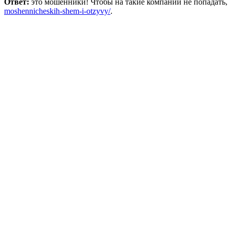
Ответ:
это мошенники! Чтобы на такие компании не попадать,
moshennicheskih-shem-i-otzyvy/
.