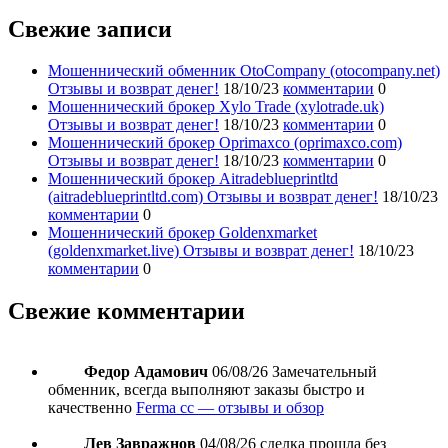
Свежие записи
Мошеннический обменник OtoCompany (otocompany.net)
Отзывы и возврат денег!
18/10/23
комментарии
0
Мошеннический брокер Xylo Trade (xylotrade.uk)
Отзывы и возврат денег!
18/10/23
комментарии
0
Мошеннический брокер Oprimaxco (oprimaxco.com)
Отзывы и возврат денег!
18/10/23
комментарии
0
Мошеннический брокер Aitradeblueprintltd
(aitradeblueprintltd.com) Отзывы и возврат денег!
18/10/23
комментарии
0
Мошеннический брокер Goldenxmarket
(goldenxmarket.live) Отзывы и возврат денег!
18/10/23
комментарии
0
Свежие комментарии
Федор Адамович
06/08/26
Замечательный
обменник, всегда выполняют заказы быстро и
качественно
Ferma cc — отзывы и обзор
Лев Завражнов
04/08/26
сделка прошла без