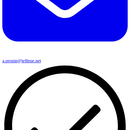
a.pronin@telltrue.net