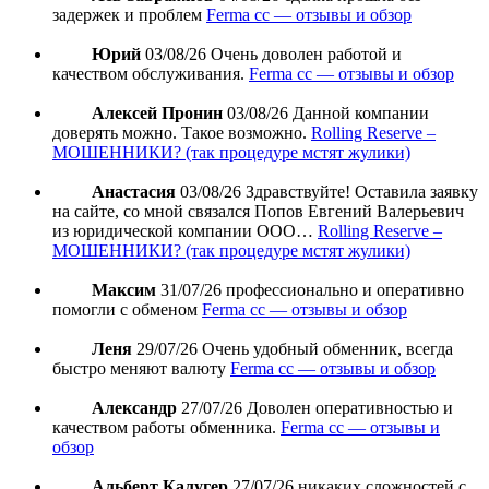
задержек и проблем
Ferma cc — отзывы и обзор
Юрий
03/08/26
Очень доволен работой и
качеством обслуживания.
Ferma cc — отзывы и обзор
Алексей Пронин
03/08/26
Данной компании
доверять можно. Такое возможно.
Rolling Reserve –
МОШЕННИКИ? (так процедуре мстят жулики)
Анастасия
03/08/26
Здравствуйте! Оставила заявку
на сайте, со мной связался Попов Евгений Валерьевич
из юридической компании ООО…
Rolling Reserve –
МОШЕННИКИ? (так процедуре мстят жулики)
Максим
31/07/26
профессионально и оперативно
помогли с обменом
Ferma cc — отзывы и обзор
Леня
29/07/26
Очень удобный обменник, всегда
быстро меняют валюту
Ferma cc — отзывы и обзор
Александр
27/07/26
Доволен оперативностью и
качеством работы обменника.
Ferma cc — отзывы и
обзор
Альберт Калугер
27/07/26
никаких сложностей с