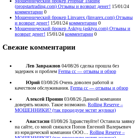
Мошеннический брокер Propstar Trading
(propstartrading.com) Отзывы и возврат денег!
15/01/24
комментарии
0
Мошеннический брокер Linvarex (linvarex.com) Отзывы
и возврат денег!
15/01/24
комментарии
0
Мошеннический брокер Asktyu (asktyu.com) Отзывы и
возврат денег!
15/01/24
комментарии
0
Свежие комментарии
Лев Завражнов
04/08/26
сделка прошла без
задержек и проблем
Ferma cc — отзывы и обзор
Юрий
03/08/26
Очень доволен работой и
качеством обслуживания.
Ferma cc — отзывы и обзор
Алексей Пронин
03/08/26
Данной компании
доверять можно. Такое возможно.
Rolling Reserve –
МОШЕННИКИ? (так процедуре мстят жулики)
Анастасия
03/08/26
Здравствуйте! Оставила заявку
на сайте, со мной связался Попов Евгений Валерьевич
из юридической компании ООО…
Rolling Reserve –
МОШЕННИКИ? (так процедуре мстят жулики)