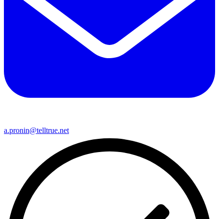
a.pronin@telltrue.net