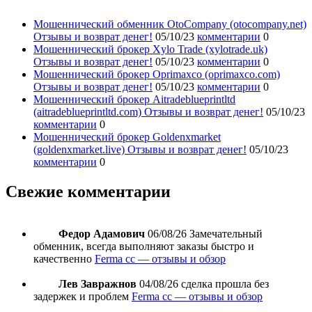
Мошеннический обменник OtoCompany (otocompany.net)
Отзывы и возврат денег!
05/10/23
комментарии
0
Мошеннический брокер Xylo Trade (xylotrade.uk)
Отзывы и возврат денег!
05/10/23
комментарии
0
Мошеннический брокер Oprimaxco (oprimaxco.com)
Отзывы и возврат денег!
05/10/23
комментарии
0
Мошеннический брокер Aitradeblueprintltd
(aitradeblueprintltd.com) Отзывы и возврат денег!
05/10/23
комментарии
0
Мошеннический брокер Goldenxmarket
(goldenxmarket.live) Отзывы и возврат денег!
05/10/23
комментарии
0
Свежие комментарии
Федор Адамович
06/08/26
Замечательный
обменник, всегда выполняют заказы быстро и
качественно
Ferma cc — отзывы и обзор
Лев Завражнов
04/08/26
сделка прошла без
задержек и проблем
Ferma cc — отзывы и обзор