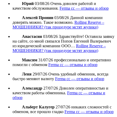
Юрий
03/08/26
Очень доволен работой и
качеством обслуживания.
Ferma cc — отзывы и обзор
Алексей Пронин
03/08/26
Данной компании
доверять можно. Такое возможно.
Rolling Reserve –
МОШЕННИКИ? (так процедуре мстят жулики)
Анастасия
03/08/26
Здравствуйте! Оставила заявку
на сайте, со мной связался Попов Евгений Валерьевич
из юридической компании ООО…
Rolling Reserve –
МОШЕННИКИ? (так процедуре мстят жулики)
Максим
31/07/26
профессионально и оперативно
помогли с обменом
Ferma cc — отзывы и обзор
Леня
29/07/26
Очень удобный обменник, всегда
быстро меняют валюту
Ferma cc — отзывы и обзор
Александр
27/07/26
Доволен оперативностью и
качеством работы обменника.
Ferma cc — отзывы и
обзор
Альберт Калугер
27/07/26
никаких сложностей с
обменом, все прошло гладко
Ferma cc — отзывы и обзор