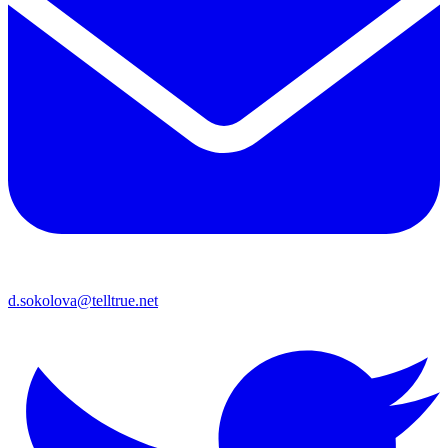
d.sokolova@telltrue.net