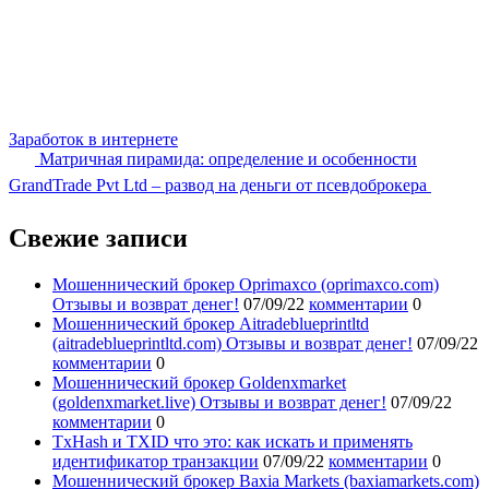
Заработок в интернете
Матричная пирамида: определение и особенности
GrandTrade Pvt Ltd – развод на деньги от псевдоброкера
Свежие записи
Мошеннический брокер Oprimaxco (oprimaxco.com)
Отзывы и возврат денег!
07/09/22
комментарии
0
Мошеннический брокер Aitradeblueprintltd
(aitradeblueprintltd.com) Отзывы и возврат денег!
07/09/22
комментарии
0
Мошеннический брокер Goldenxmarket
(goldenxmarket.live) Отзывы и возврат денег!
07/09/22
комментарии
0
TxHash и TXID что это: как искать и применять
идентификатор транзакции
07/09/22
комментарии
0
Мошеннический брокер Baxia Markets (baxiamarkets.com)