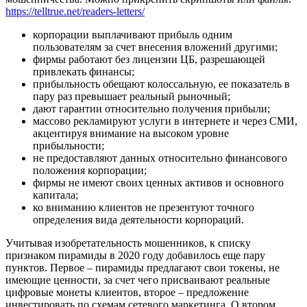
https://telltrue.net/readers-letters/
корпорации выплачивают прибыль одним
пользователям за счет внесения вложений другими;
фирмы работают без лицензии ЦБ, разрешающей
привлекать финансы;
прибыльность обещают колоссальную, ее показатель в
пару раз превышает реальный рыночный;
дают гарантии относительно получения прибыли;
массово рекламируют услуги в интернете и через СМИ,
акцентируя внимание на высоком уровне
прибыльности;
не предоставляют данных относительно финансового
положения корпорации;
фирмы не имеют своих ценных активов и основного
капитала;
ко вниманию клиентов не презентуют точного
определения вида деятельности корпораций.
Учитывая изобретательность мошенников, к списку
признаком пирамиды в 2020 году добавилось еще пару
пунктов. Первое – пирамиды предлагают свои токены, не
имеющие ценности, за счет чего присваивают реальные
цифровые монеты клиентов, второе – предложение
инвестировать по схемам сетевого маркетинга. О втором