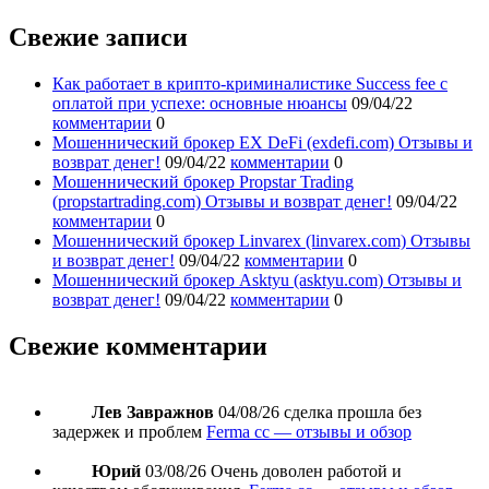
Свежие записи
Как работает в крипто-криминалистике Success fee с
оплатой при успехе: основные нюансы
09/04/22
комментарии
0
Мошеннический брокер EX DeFi (exdefi.com) Отзывы и
возврат денег!
09/04/22
комментарии
0
Мошеннический брокер Propstar Trading
(propstartrading.com) Отзывы и возврат денег!
09/04/22
комментарии
0
Мошеннический брокер Linvarex (linvarex.com) Отзывы
и возврат денег!
09/04/22
комментарии
0
Мошеннический брокер Asktyu (asktyu.com) Отзывы и
возврат денег!
09/04/22
комментарии
0
Свежие комментарии
Лев Завражнов
04/08/26
сделка прошла без
задержек и проблем
Ferma cc — отзывы и обзор
Юрий
03/08/26
Очень доволен работой и