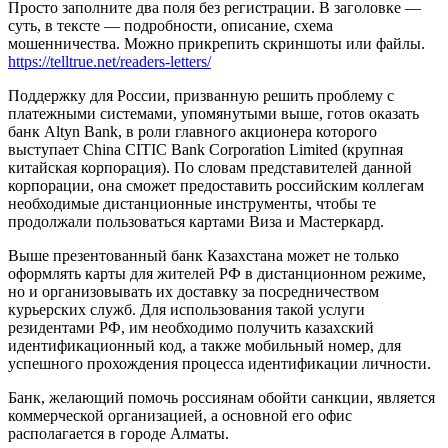
Просто заполните два поля без регистрации. В заголовке —
суть, в тексте — подробности, описание, схема
мошенничества. Можно прикрепить скриншоты или файлы.
https://telltrue.net/readers-letters/
Поддержку для России, призванную решить проблему с
платежными системами, упомянутыми выше, готов оказать
банк Altyn Bank, в роли главного акционера которого
выступает Сhina CITIC Bank Corporation Limited (крупная
китайская корпорация). По словам представителей данной
корпорации, она сможет предоставить российским коллегам
необходимые дистанционные инструменты, чтобы те
продолжали пользоваться картами Виза и Мастеркард.
Выше презентованный банк Казахстана может не только
оформлять карты для жителей РФ в дистанционном режиме,
но и организовывать их доставку за посредничеством
курьерских служб. Для использования такой услуги
резидентами РФ, им необходимо получить казахский
идентификационный код, а также мобильный номер, для
успешного прохождения процесса идентификации личности.
Банк, желающий помочь россиянам обойти санкции, является
коммерческой организацией, а основной его офис
располагается в городе Алматы.