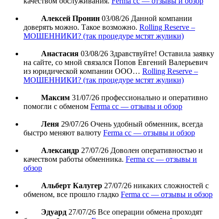
качеством обслуживания.
Ferma cc — отзывы и обзор
Алексей Пронин
03/08/26
Данной компании
доверять можно. Такое возможно.
Rolling Reserve –
МОШЕННИКИ? (так процедуре мстят жулики)
Анастасия
03/08/26
Здравствуйте! Оставила заявку
на сайте, со мной связался Попов Евгений Валерьевич
из юридической компании ООО…
Rolling Reserve –
МОШЕННИКИ? (так процедуре мстят жулики)
Максим
31/07/26
профессионально и оперативно
помогли с обменом
Ferma cc — отзывы и обзор
Леня
29/07/26
Очень удобный обменник, всегда
быстро меняют валюту
Ferma cc — отзывы и обзор
Александр
27/07/26
Доволен оперативностью и
качеством работы обменника.
Ferma cc — отзывы и
обзор
Альберт Калугер
27/07/26
никаких сложностей с
обменом, все прошло гладко
Ferma cc — отзывы и обзор
Эдуард
27/07/26
Все операции обмена проходят