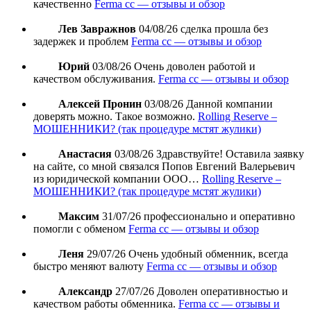
качественно
Ferma cc — отзывы и обзор
Лев Завражнов
04/08/26
сделка прошла без
задержек и проблем
Ferma cc — отзывы и обзор
Юрий
03/08/26
Очень доволен работой и
качеством обслуживания.
Ferma cc — отзывы и обзор
Алексей Пронин
03/08/26
Данной компании
доверять можно. Такое возможно.
Rolling Reserve –
МОШЕННИКИ? (так процедуре мстят жулики)
Анастасия
03/08/26
Здравствуйте! Оставила заявку
на сайте, со мной связался Попов Евгений Валерьевич
из юридической компании ООО…
Rolling Reserve –
МОШЕННИКИ? (так процедуре мстят жулики)
Максим
31/07/26
профессионально и оперативно
помогли с обменом
Ferma cc — отзывы и обзор
Леня
29/07/26
Очень удобный обменник, всегда
быстро меняют валюту
Ferma cc — отзывы и обзор
Александр
27/07/26
Доволен оперативностью и
качеством работы обменника.
Ferma cc — отзывы и