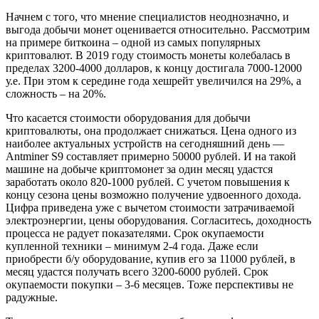
Начнем с того, что мнение специалистов неоднозначно, и
выгода добычи монет оценивается относительно. Рассмотрим
на примере биткоина – одной из самых популярных
криптовалют. В 2019 году стоимость монеты колебалась в
пределах 3200-4000 долларов, к концу достигала 7000-12000
у.е. При этом к середине года хешрейт увеличился на 29%, а
сложность – на 20%.
Что касается стоимости оборудования для добычи
криптовалюты, она продолжает снижаться. Цена одного из
наиболее актуальных устройств на сегодняшний день —
Antminer S9 составляет примерно 50000 рублей. И на такой
машине на добыче криптомонет за один месяц удастся
заработать около 820-1000 рублей. С учетом повышения к
концу сезона цены возможно получение удвоенного дохода.
Цифра приведена уже с вычетом стоимости затрачиваемой
электроэнергии, цены оборудования. Согласитесь, доходность
процесса не радует показателями. Срок окупаемости
купленной техники – минимум 2-4 года. Даже если
приобрести б/у оборудование, купив его за 11000 рублей, в
месяц удастся получать всего 3200-6000 рублей. Срок
окупаемости покупки – 3-6 месяцев. Тоже перспективы не
радужные.