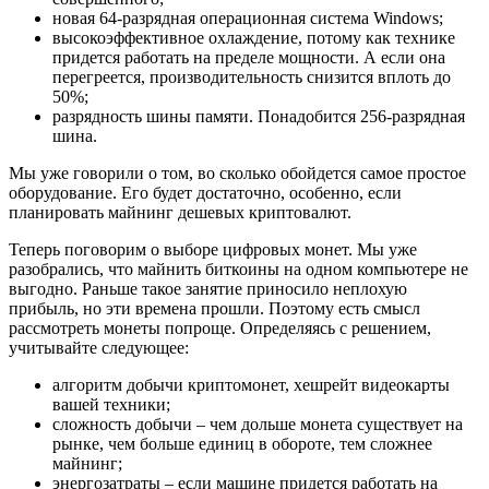
новая 64-разрядная операционная система Windows;
высокоэффективное охлаждение, потому как технике
придется работать на пределе мощности. А если она
перегреется, производительность снизится вплоть до
50%;
разрядность шины памяти. Понадобится 256-разрядная
шина.
Мы уже говорили о том, во сколько обойдется самое простое
оборудование. Его будет достаточно, особенно, если
планировать майнинг дешевых криптовалют.
Теперь поговорим о выборе цифровых монет. Мы уже
разобрались, что майнить биткоины на одном компьютере не
выгодно. Раньше такое занятие приносило неплохую
прибыль, но эти времена прошли. Поэтому есть смысл
рассмотреть монеты попроще. Определяясь с решением,
учитывайте следующее:
алгоритм добычи криптомонет, хешрейт видеокарты
вашей техники;
сложность добычи – чем дольше монета существует на
рынке, чем больше единиц в обороте, тем сложнее
майнинг;
энергозатраты – если машине придется работать на