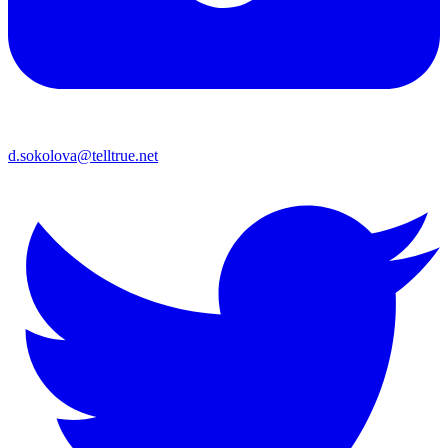
d.sokolova@telltrue.net