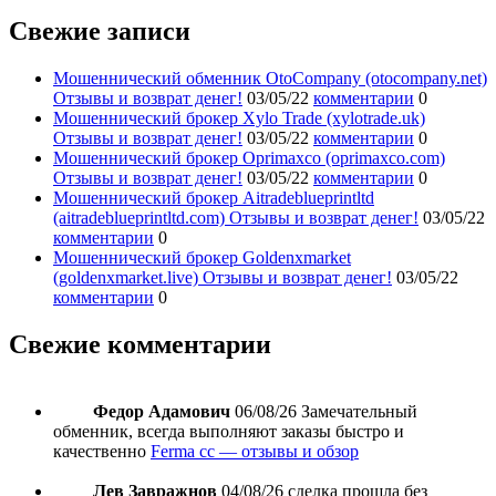
Свежие записи
Мошеннический обменник OtoCompany (otocompany.net)
Отзывы и возврат денег!
03/05/22
комментарии
0
Мошеннический брокер Xylo Trade (xylotrade.uk)
Отзывы и возврат денег!
03/05/22
комментарии
0
Мошеннический брокер Oprimaxco (oprimaxco.com)
Отзывы и возврат денег!
03/05/22
комментарии
0
Мошеннический брокер Aitradeblueprintltd
(aitradeblueprintltd.com) Отзывы и возврат денег!
03/05/22
комментарии
0
Мошеннический брокер Goldenxmarket
(goldenxmarket.live) Отзывы и возврат денег!
03/05/22
комментарии
0
Свежие комментарии
Федор Адамович
06/08/26
Замечательный
обменник, всегда выполняют заказы быстро и
качественно
Ferma cc — отзывы и обзор
Лев Завражнов
04/08/26
сделка прошла без