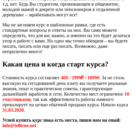
т.д. нет. Будь Вы студентом, проживающем в общежитие,
молодой мамой в декрете или пенсионером в отдаленной
деревушке – зарабатывать могут все!
Мы не загоняем курс в шаблонные рамки, где есть
стандартные вопросы и ответы на них. Вы сами можете
определить, что для вас важно, и именно на это будет делаться
упор в работе с вами. Но одно мы точно обещаем – вы будете
писать, писать или еще раз писать. Возможно, даже
неприлично много!
Какая цена и когда старт курса?
Стоимость курса составляет
40$ / 2999₽ / 1099₴
. За не столь
высокую на сегодняшний день плату вы получаете реальные
знания, опыт и практические советы, гарантирующие
дальнейшей заработок в сети. Количество мест ограничено
10
участниками
, так как эффективность работы намного
превалирует на целью обычной продажи курса. Начало курса
31.03.2020
.
Успей купить курс пока есть места, пиши нам на email:
info@telltrue.net