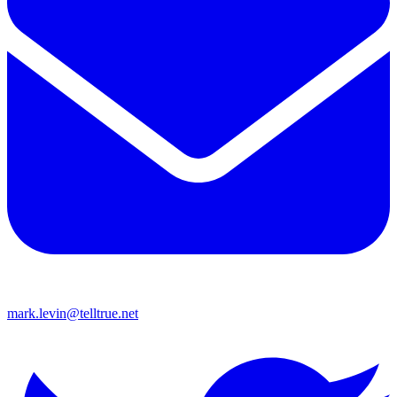
mark.levin@telltrue.net