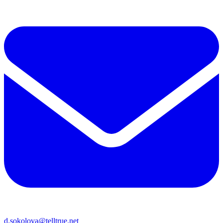
d.sokolova@telltrue.net