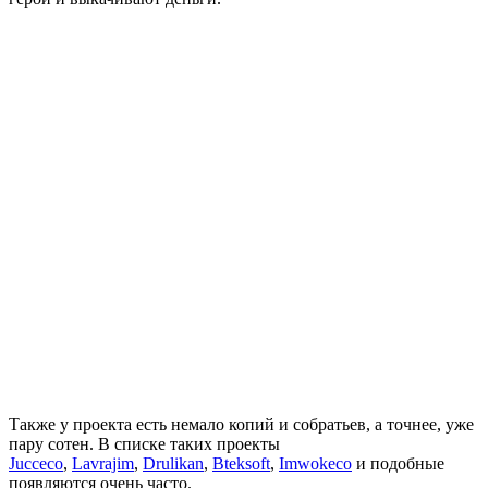
Также у проекта есть немало копий и собратьев, а точнее, уже
пару сотен. В списке таких проекты
Jucceco
,
Lavrajim
,
Drulikan
,
Bteksoft
,
Imwokeco
и подобные
появляются очень часто.