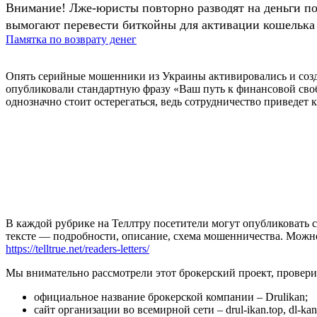
Внимание! Лже-юристы повторно разводят на деньги п
вымогают перевести биткойны для активации кошелька 
Памятка по возврату денег
Опять серийные мошенники из Украины активировались и созд
опубликовали стандартную фразу «Ваш путь к финансовой свободе
однозначно стоит остерегаться, ведь сотрудничество приведет к
В каждой рубрике на Теллтру посетители могут опубликовать с
тексте — подробности, описание, схема мошенничества. Мож
https://telltrue.net/readers-letters/
Мы внимательно рассмотрели этот брокерский проект, провер
официальное название брокерской компании – Drulikan;
сайт организации во всемирной сети – drul-ikan.top, dl-kan