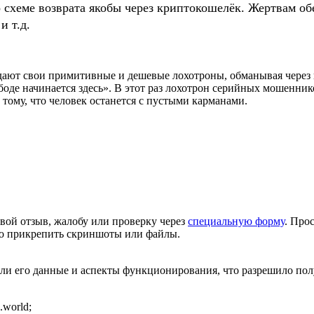
о схеме возврата якобы через криптокошелёк. Жертвам
и т.д.
ают свои примитивные и дешевые лохотроны, обманывая через н
 начинается здесь». В этот раз лохотрон серийных мошенников им
 тому, что человек останется с пустыми карманами.
вой отзыв, жалобу или проверку через
специальную форму
. Про
но прикрепить скриншоты или файлы.
или его данные и аспекты функционирования, что разрешило п
.world;