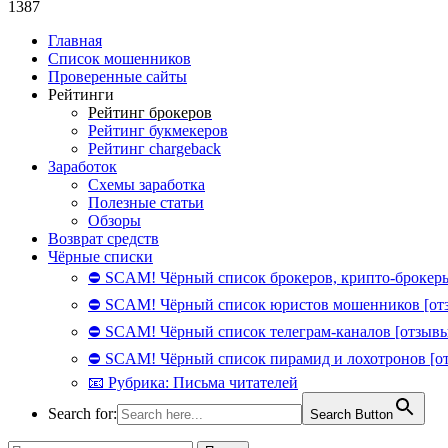
1387
Главная
Список мошенников
Проверенные сайты
Рейтинги
Рейтинг брокеров
Рейтинг букмекеров
Рейтинг chargeback
Заработок
Схемы заработка
Полезные статьи
Обзоры
Возврат средств
Чёрные списки
⛔ SCAM! Чёрный список брокеров, крипто-брокеры
⛔ SCAM! Чёрный список юристов мошенников [от
⛔ SCAM! Чёрный список телеграм-каналов [отзывы
⛔ SCAM! Чёрный список пирамид и лохотронов [о
📧 Рубрика: Письма читателей
Search for:
Search Button