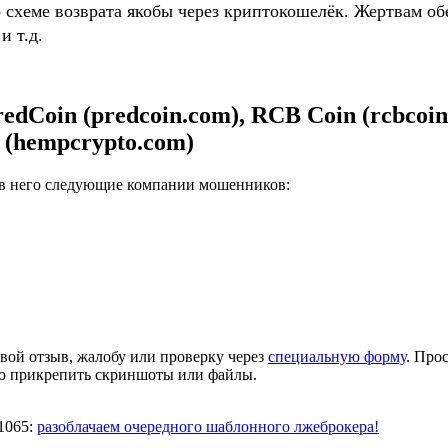
о схеме возврата якобы через криптокошелёк. Жертвам
и т.д.
Coin (predcoin.com), RCB Coin (rcbcoin.
o (hempcrypto.com)
 в него следующие компании мошенников:
вой отзыв, жалобу или проверку через
специальную форму
. Про
но прикрепить скриншоты или файлы.
 1065:
разоблачаем очередного шаблонного лжеброкера!