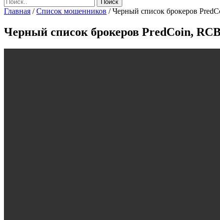
Главная
/
Список мошенников
/
Черный список брокеров PredCoi
Черный список брокеров PredCoin, RCB 