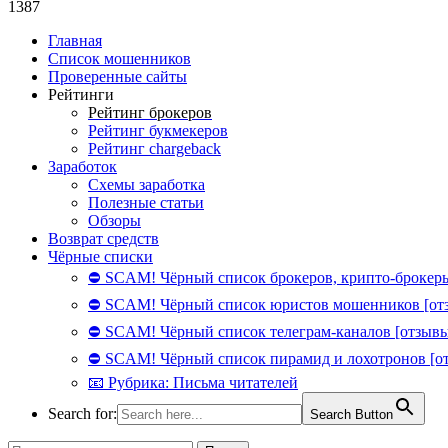
1387
Главная
Список мошенников
Проверенные сайты
Рейтинги
Рейтинг брокеров
Рейтинг букмекеров
Рейтинг chargeback
Заработок
Схемы заработка
Полезные статьи
Обзоры
Возврат средств
Чёрные списки
⛔ SCAM! Чёрный список брокеров, крипто-брокеры
⛔ SCAM! Чёрный список юристов мошенников [от
⛔ SCAM! Чёрный список телеграм-каналов [отзывы
⛔ SCAM! Чёрный список пирамид и лохотронов [о
📧 Рубрика: Письма читателей
Search for:
Search Button