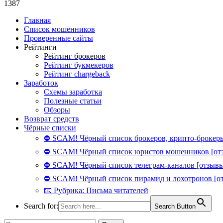
1387
Главная
Список мошенников
Проверенные сайты
Рейтинги
Рейтинг брокеров
Рейтинг букмекеров
Рейтинг chargeback
Заработок
Схемы заработка
Полезные статьи
Обзоры
Возврат средств
Чёрные списки
⛔ SCAM! Чёрный список брокеров, крипто-брокеры
⛔ SCAM! Чёрный список юристов мошенников [от
⛔ SCAM! Чёрный список телеграм-каналов [отзывы
⛔ SCAM! Чёрный список пирамид и лохотронов [о
📧 Рубрика: Письма читателей
Search for:
Search Button