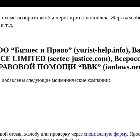
о схеме возврата якобы через криптокошелёк. Жертвам
и т.д.
“Бизнес и Право” (yurist-help.info), 
E LIMITED (seetec-justice.com), Всеро
ПРАВОВОЙ ПОМОЩИ “ВВК” (ianlaws.net
и добавлены следующие мошеннические компании:
вой отзыв, жалобу или проверку через
специальную форму
. Про
но прикрепить скриншоты или файлы.