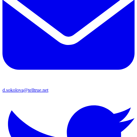
d.sokolova@telltrue.net