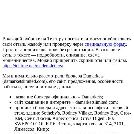
В каждой рубрике на Теллтру посетители могут опубликовать
свой отзыв, жалобу или проверку через
специальную форму
.
Просто заполните два поля без регистрации. В заголовке —
суть, в тексте — подробности, описание, схема
мошенничества. Можно прикрепить скриншоты или файлы.
https://telltrue.net/readers-letters/
Мы внимательно рассмотрели брокера Damarkets
(damarketslimited.com), его сайт, предложения, особенности
работы и, получили такие данные:
название брокера официально – Damarkets;
сайт компании в интернете – damarketslimited.com;
прописка брокера и адрес его главного офиса – первый
этаж, здание Sotheby’s, Rodney Village, Rodney Bay, Gros-
Islet, Сент-Люсия. Адрес офиса: Griva Digeni, 80,
SWEPCO COURT 6, 3 этаж, квартира/офис 314, 3101,
Лимассол, Кипр;