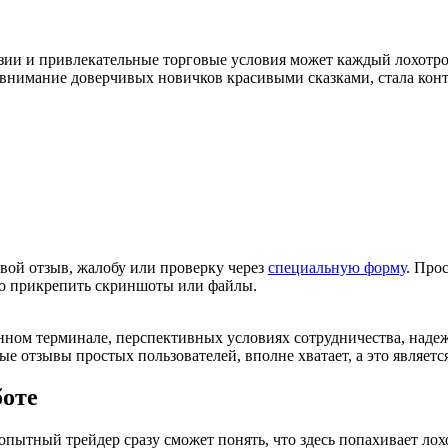
зии и привлекательные торговые условия может каждый лохотрон
нимание доверчивых новичков красивыми сказками, стала конт
вой отзыв, жалобу или проверку через
специальную форму
. Про
но прикрепить скриншоты или файлы.
 терминале, перспективных условиях сотрудничества, надежной
ые отзывы простых пользователей, вполне хватает, а это являетс
боте
пытный трейдер сразу сможет понять, что здесь попахивает ло