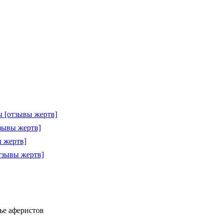
 [отзывы жертв]
зывы жертв]
 жертв]
тзывы жертв]
ье аферистов