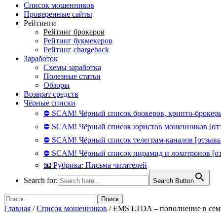
Список мошенников
Проверенные сайты
Рейтинги
Рейтинг брокеров
Рейтинг букмекеров
Рейтинг chargeback
Заработок
Схемы заработка
Полезные статьи
Обзоры
Возврат средств
Чёрные списки
⛔ SCAM! Чёрный список брокеров, крипто-брокеры
⛔ SCAM! Чёрный список юристов мошенников [от
⛔ SCAM! Чёрный список телеграм-каналов [отзывы
⛔ SCAM! Чёрный список пирамид и лохотронов [о
📧 Рубрика: Письма читателей
Search for:
Search Button
Главная
/
Список мошенников
/
EMS LTDA – пополнение в сем