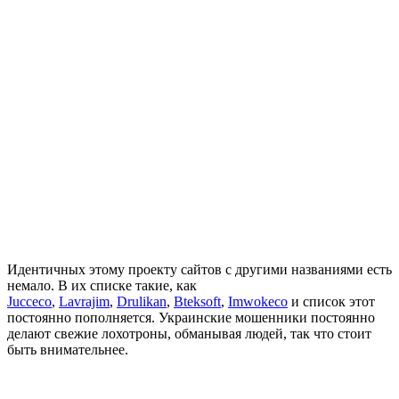
Идентичных этому проекту сайтов с другими названиями есть
немало. В их списке такие, как
Jucceco
,
Lavrajim
,
Drulikan
,
Bteksoft
,
Imwokeco
и список этот
постоянно пополняется. Украинские мошенники постоянно
делают свежие лохотроны, обманывая людей, так что стоит
быть внимательнее.