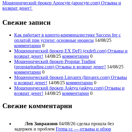
Мошеннический брокер Aposcyte (aposcyte.com) Отзывы и
возврат денег!
Свежие записи
Как работает в крипто-криминалистике Success fee с
оплатой при успехе: основные нюансы
14/08/25
комментарии
0
Мошеннический брокер EX DeFi (exdefi.com) Отзывы и
возврат денег!
14/08/25
комментарии
0
Мошеннический брокер Propstar Trading
(propstartrading.com) Отзывы и возврат денег!
14/08/25
комментарии
0
Мошеннический брокер Linvarex (linvarex.com) Отзывы
и возврат денег!
14/08/25
комментарии
0
Мошеннический брокер Asktyu (asktyu.com) Отзывы и
возврат денег!
14/08/25
комментарии
0
Свежие комментарии
Лев Завражнов
04/08/26
сделка прошла без
задержек и проблем
Ferma cc — отзывы и обзор