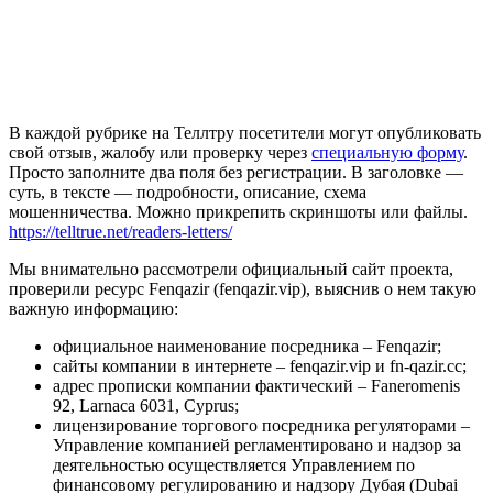
В каждой рубрике на Теллтру посетители могут опубликовать
свой отзыв, жалобу или проверку через
специальную форму
.
Просто заполните два поля без регистрации. В заголовке —
суть, в тексте — подробности, описание, схема
мошенничества. Можно прикрепить скриншоты или файлы.
https://telltrue.net/readers-letters/
Мы внимательно рассмотрели официальный сайт проекта,
проверили ресурс Fenqazir (fenqazir.vip), выяснив о нем такую
важную информацию:
официальное наименование посредника – Fenqazir;
сайты компании в интернете – fenqazir.vip и fn-qazir.cc;
адрес прописки компании фактический – Faneromenis
92, Larnaca 6031, Cyprus;
лицензирование торгового посредника регуляторами –
Управление компанией регламентировано и надзор за
деятельностью осуществляется Управлением по
финансовому регулированию и надзору Дубая (Dubai