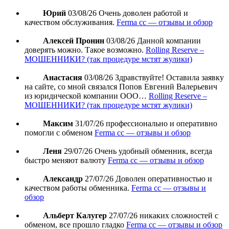
Юрий
03/08/26
Очень доволен работой и
качеством обслуживания.
Ferma cc — отзывы и обзор
Алексей Пронин
03/08/26
Данной компании
доверять можно. Такое возможно.
Rolling Reserve –
МОШЕННИКИ? (так процедуре мстят жулики)
Анастасия
03/08/26
Здравствуйте! Оставила заявку
на сайте, со мной связался Попов Евгений Валерьевич
из юридической компании ООО…
Rolling Reserve –
МОШЕННИКИ? (так процедуре мстят жулики)
Максим
31/07/26
профессионально и оперативно
помогли с обменом
Ferma cc — отзывы и обзор
Леня
29/07/26
Очень удобный обменник, всегда
быстро меняют валюту
Ferma cc — отзывы и обзор
Александр
27/07/26
Доволен оперативностью и
качеством работы обменника.
Ferma cc — отзывы и
обзор
Альберт Калугер
27/07/26
никаких сложностей с
обменом, все прошло гладко
Ferma cc — отзывы и обзор