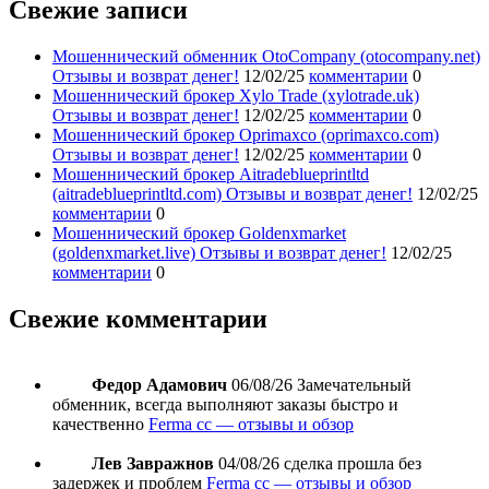
Свежие записи
Мошеннический обменник OtoCompany (otocompany.net)
Отзывы и возврат денег!
12/02/25
комментарии
0
Мошеннический брокер Xylo Trade (xylotrade.uk)
Отзывы и возврат денег!
12/02/25
комментарии
0
Мошеннический брокер Oprimaxco (oprimaxco.com)
Отзывы и возврат денег!
12/02/25
комментарии
0
Мошеннический брокер Aitradeblueprintltd
(aitradeblueprintltd.com) Отзывы и возврат денег!
12/02/25
комментарии
0
Мошеннический брокер Goldenxmarket
(goldenxmarket.live) Отзывы и возврат денег!
12/02/25
комментарии
0
Свежие комментарии
Федор Адамович
06/08/26
Замечательный
обменник, всегда выполняют заказы быстро и
качественно
Ferma cc — отзывы и обзор
Лев Завражнов
04/08/26
сделка прошла без
задержек и проблем
Ferma cc — отзывы и обзор