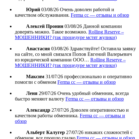
Юрий
03/08/26
Очень доволен работой и
качеством обслуживания.
Ferma cc — отзывы и обзор
Алексей Пронин
03/08/26
Данной компании
доверять можно. Такое возможно.
Rolling Reserve –
МОШЕННИКИ? (так процедуре мстят жулики)
Анастасия
03/08/26
Здравствуйте! Оставила заявку
на сайте, со мной связался Попов Евгений Валерьевич
из юридической компании ООО…
Rolling Reserve –
МОШЕННИКИ? (так процедуре мстят жулики)
Максим
31/07/26
профессионально и оперативно
помогли с обменом
Ferma cc — отзывы и обзор
Леня
29/07/26
Очень удобный обменник, всегда
быстро меняют валюту
Ferma cc — отзывы и обзор
Александр
27/07/26
Доволен оперативностью и
качеством работы обменника.
Ferma cc — отзывы и
обзор
Альберт Калугер
27/07/26
никаких сложностей с
обменом, все прошло гладко
Ferma cc — отзывы и обзор