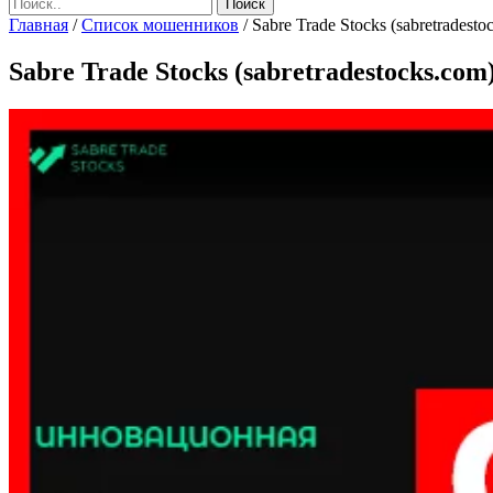
Главная
/
Список мошенников
/
Sabre Trade Stocks (sabretradest
Sabre Trade Stocks (sabretradestocks.co