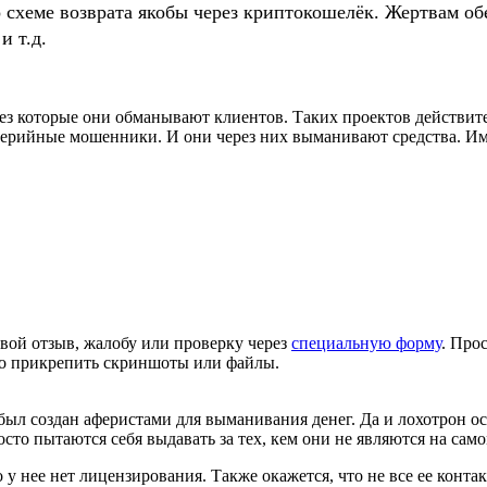
о схеме возврата якобы через криптокошелёк. Жертвам
и т.д.
з которые они обманывают клиентов. Таких проектов действите
серийные мошенники. И они через них выманивают средства. Им
вой отзыв, жалобу или проверку через
специальную форму
. Про
но прикрепить скриншоты или файлы.
о был создан аферистами для выманивания денег. Да и лохотрон 
сто пытаются себя выдавать за тех, кем они не являются на сам
 у нее нет лицензирования. Также окажется, что не все ее конта