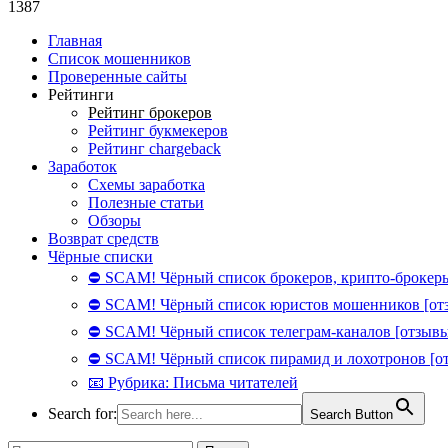
1387
Главная
Список мошенников
Проверенные сайты
Рейтинги
Рейтинг брокеров
Рейтинг букмекеров
Рейтинг chargeback
Заработок
Схемы заработка
Полезные статьи
Обзоры
Возврат средств
Чёрные списки
⛔ SCAM! Чёрный список брокеров, крипто-брокеры
⛔ SCAM! Чёрный список юристов мошенников [от
⛔ SCAM! Чёрный список телеграм-каналов [отзывы
⛔ SCAM! Чёрный список пирамид и лохотронов [о
📧 Рубрика: Письма читателей
Search for:
Search Button