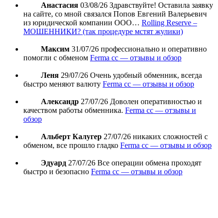
Анастасия
03/08/26
Здравствуйте! Оставила заявку
на сайте, со мной связался Попов Евгений Валерьевич
из юридической компании ООО…
Rolling Reserve –
МОШЕННИКИ? (так процедуре мстят жулики)
Максим
31/07/26
профессионально и оперативно
помогли с обменом
Ferma cc — отзывы и обзор
Леня
29/07/26
Очень удобный обменник, всегда
быстро меняют валюту
Ferma cc — отзывы и обзор
Александр
27/07/26
Доволен оперативностью и
качеством работы обменника.
Ferma cc — отзывы и
обзор
Альберт Калугер
27/07/26
никаких сложностей с
обменом, все прошло гладко
Ferma cc — отзывы и обзор
Эдуард
27/07/26
Все операции обмена проходят
быстро и безопасно
Ferma cc — отзывы и обзор