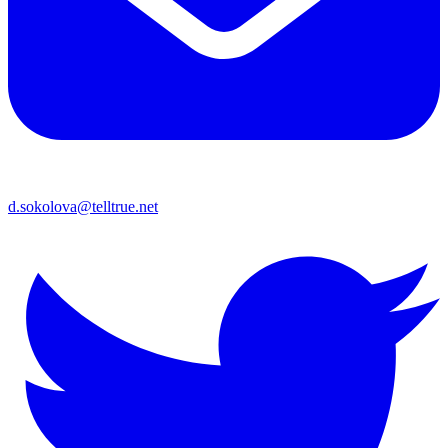
d.sokolova@telltrue.net