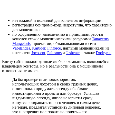
нет важной и полезной для клиентов информации;
регистрация без промо-кода недоступна, что характерно
для мошенников;
по оформлению, наполнению и принципам работы
кошелек схож с мошенническими ресурсами
Tanaverus
,
Mangeloris
, проектами, обманывающими в сети
Vabilandes
,
Kartider
,
Finforce
, наглыми мошенниками из
интернета
Jocosent
,
Paltisons
и
Jeshente
, а также
Drohyren
.
Внизу сайта подают данные якобы о компании, являющейся
владельцем конторы, но в реальности она к мошенникам
отношения не имеет.
Да бы проверить липовых юристов,
использующих лохотрон в своих грязных целях,
стоит только придумать легенду об обмане
инвестиционного проекта или брокера. Услышав
выдуманную легенду, липовые юристы сразу
кинутся возвращать то чего человек в самом деле
не терял, предлагая установить липовый кошелек,
что и разрешит пользователю понять – его