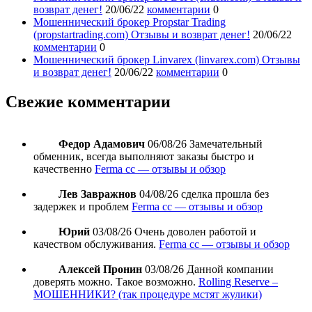
возврат денег!
20/06/22
комментарии
0
Мошеннический брокер Propstar Trading
(propstartrading.com) Отзывы и возврат денег!
20/06/22
комментарии
0
Мошеннический брокер Linvarex (linvarex.com) Отзывы
и возврат денег!
20/06/22
комментарии
0
Свежие комментарии
Федор Адамович
06/08/26
Замечательный
обменник, всегда выполняют заказы быстро и
качественно
Ferma cc — отзывы и обзор
Лев Завражнов
04/08/26
сделка прошла без
задержек и проблем
Ferma cc — отзывы и обзор
Юрий
03/08/26
Очень доволен работой и
качеством обслуживания.
Ferma cc — отзывы и обзор
Алексей Пронин
03/08/26
Данной компании
доверять можно. Такое возможно.
Rolling Reserve –
МОШЕННИКИ? (так процедуре мстят жулики)