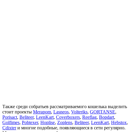
Также среди собратьев рассматриваемого кошелька выделить
стоит проекты
Merapom
,
Lasneos
,
Volteriks
,
GORTANSE
,
Porisact
,
Beliteer
,
LeenKart
,
Сoverboxers
,
Reeflag
,
Bopdart
,
Golfimes
,
Pobtexer
,
Hoplise
,
Zoplens
,
Beliteer
,
LeenKart
,
Hebstox
,
Cdixter
и многие подобные, появляющиеся в сети регулярно.