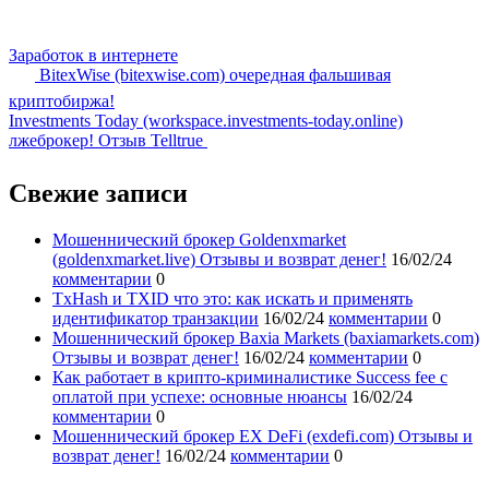
Заработок в интернете
BitexWise (bitexwise.com) очередная фальшивая
криптобиржа!
Investments Today (workspace.investments-today.online)
лжеброкер! Отзыв Telltrue
Свежие записи
Мошеннический брокер Goldenxmarket
(goldenxmarket.live) Отзывы и возврат денег!
16/02/24
комментарии
0
TxHash и TXID что это: как искать и применять
идентификатор транзакции
16/02/24
комментарии
0
Мошеннический брокер Baxia Markets (baxiamarkets.com)
Отзывы и возврат денег!
16/02/24
комментарии
0
Как работает в крипто-криминалистике Success fee с
оплатой при успехе: основные нюансы
16/02/24
комментарии
0
Мошеннический брокер EX DeFi (exdefi.com) Отзывы и
возврат денег!
16/02/24
комментарии
0