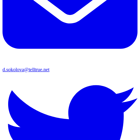
d.sokolova@telltrue.net