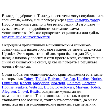
В каждой рубрике на Теллтру посетители могут опубликовать
свой отзыв, жалобу или проверку через
специальную форму
.
Просто заполните два поля без регистрации. В заголовке —
суть, в тексте — подробности, описание, схема
мошенничества. Можно прикрепить скриншоты или файлы.
https://telltrue.net/readers-letters/
Очередным примитивным мошенническим кошельком,
созданным для наглого кидалова клиентов, является контора
Upsodex. Этот примитивный лохотрон был создан 23 дня
назад, а клонов у проекта в сети просто масса, соответственно
с ним связываться не стоит, да бы не потерять в результате
личные финансы.
Среди собратьев мошеннического криптокошелька есть такие
конторы, как
Toftex
,
Trebtix
,
Betivoxa
,
Reeflag
,
Keerbos
,
Nuriost
,
Lumentara
,
Kebont
,
Maoperton
,
Nozetoju
,
Golfimes
,
Pobtexer
,
Hoplise
,
Penkers
,
Websbix
,
Btups
,
Сoverboxers
,
Masvins
,
Todels
,
Afegreen
,
Onevd
,
Bextix
, созданные жуликами для
выманивания денег. Таких кошельков с каждым днем
становится все больше и, стоит быть осторожнее, да бы не
попасться на эти мошеннические проекты, ведь из-за них