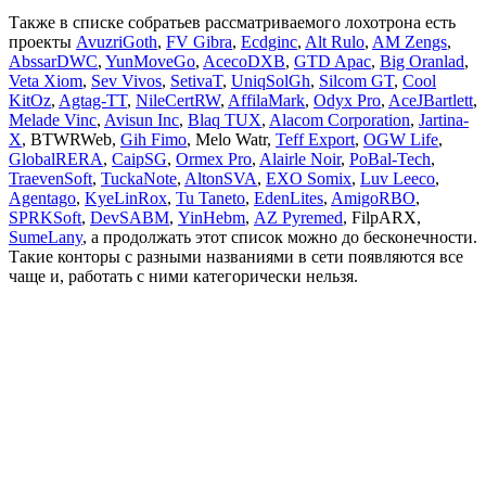
Также в списке собратьев рассматриваемого лохотрона есть
проекты
AvuzriGoth
,
FV Gibra
,
Ecdginc
,
Alt Rulo
,
AM Zengs
,
AbssarDWC
,
YunMoveGo
,
AcecoDXB
,
GTD Apac
,
Big Oranlad
,
Veta Xiom
,
Sev Vivos
,
SetivaT
,
UniqSolGh
,
Silcom GT
,
Cool
KitOz
,
Agtag-TT
,
NileCertRW
,
AffilaMark
,
Odyx Pro
,
AceJBartlett
,
Melade Vinc
,
Avisun Inc
,
Blaq TUX
,
Alacom Corporation
,
Jartina-
X
, BTWRWeb,
Gih Fimo
, Melo Watr,
Teff Export
,
OGW Life
,
GlobalRERA
,
CaipSG
,
Ormex Pro
,
Alairle Noir
,
PoBal-Tech
,
TraevenSoft
,
TuckaNote
,
AltonSVA
,
EXO Somix
,
Luv Leeco
,
Agentago
,
KyeLinRox
,
Tu Taneto
,
EdenLites
,
AmigoRBO
,
SPRKSoft
,
DevSABM
,
YinHebm
,
AZ Pyremed
, FilpARX,
SumeLany
, а продолжать этот список можно до бесконечности.
Такие конторы с разными названиями в сети появляются все
чаще и, работать с ними категорически нельзя.