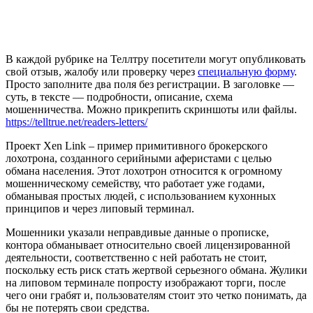
В каждой рубрике на Теллтру посетители могут опубликовать
свой отзыв, жалобу или проверку через
специальную форму
.
Просто заполните два поля без регистрации. В заголовке —
суть, в тексте — подробности, описание, схема
мошенничества. Можно прикрепить скриншоты или файлы.
https://telltrue.net/readers-letters/
Проект Xen Link – пример примитивного брокерского
лохотрона, созданного серийными аферистами с целью
обмана населения. Этот лохотрон относится к огромному
мошенническому семейству, что работает уже годами,
обманывая простых людей, с использованием кухонных
принципов и через липовый терминал.
Мошенники указали неправдивые данные о прописке,
контора обманывает относительно своей лицензированной
деятельности, соответственно с ней работать не стоит,
поскольку есть риск стать жертвой серьезного обмана. Жулики
на липовом терминале попросту изображают торги, после
чего они грабят и, пользователям стоит это четко понимать, да
бы не потерять свои средства.