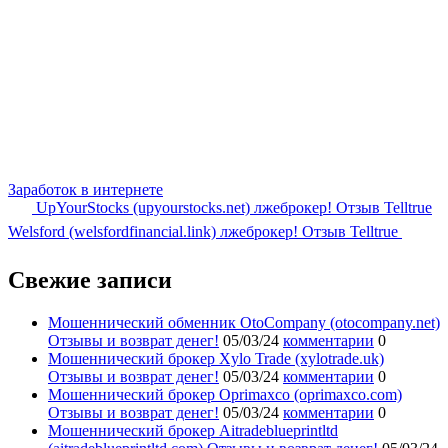
Заработок в интернете
UpYourStocks (upyourstocks.net) лжеброкер! Отзыв Telltrue
Welsford (welsfordfinancial.link) лжеброкер! Отзыв Telltrue
Свежие записи
Мошеннический обменник OtoCompany (otocompany.net)
Отзывы и возврат денег!
05/03/24
комментарии
0
Мошеннический брокер Xylo Trade (xylotrade.uk)
Отзывы и возврат денег!
05/03/24
комментарии
0
Мошеннический брокер Oprimaxco (oprimaxco.com)
Отзывы и возврат денег!
05/03/24
комментарии
0
Мошеннический брокер Aitradeblueprintltd