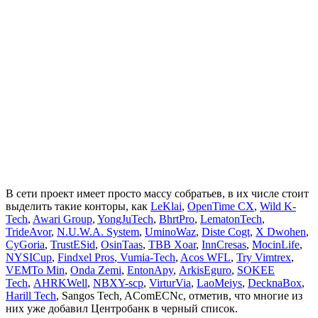
В сети проект имеет просто массу собратьев, в их числе стоит
выделить такие конторы, как
LeKlai
,
OpenTime CX
,
Wild K-
Tech
,
Awari Group
,
YongJuTech
,
BhrtPro
,
LematonTech
,
TrideAvor
,
N.U.W.A. System
,
UminoWaz
,
Diste Cogt
,
X Dwohen
,
CyGoria
,
TrustESid
,
OsinTaas
,
TBB Xoar
,
InnCresas
,
MocinLife
,
NYSICup
,
Findxel Pros
, Vumia-Tech
,
Acos WFL
,
Try Vimtrex
,
VEMTo Min
,
Onda Zemi
,
EntonApy
,
ArkisEguro
,
SOKEE
Tech
,
AHRKWell
,
NBXY-scp
,
VirturVia
,
LaoMeiys
,
DecknaBox
,
Harill Tech
, Sangos Tech, AComECNc, отметив, что многие из
них уже добавил Центробанк в черный список.