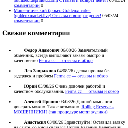
(aitradeblueprintltd.com) Отзывы и возврат денег!
05/03/24
комментарии
0
Мошеннический брокер Goldenxmarket
(goldenxmarket.live) Отзывы и возврат денег!
05/03/24
комментарии
0
Свежие комментарии
Федор Адамович
06/08/26
Замечательный
обменник, всегда выполняют заказы быстро и
качественно
Ferma cc — отзывы и обзор
Лев Завражнов
04/08/26
сделка прошла без
задержек и проблем
Ferma cc — отзывы и обзор
Юрий
03/08/26
Очень доволен работой и
качеством обслуживания.
Ferma cc — отзывы и обзор
Алексей Пронин
03/08/26
Данной компании
доверять можно. Такое возможно.
Rolling Reserve –
МОШЕННИКИ? (так процедуре мстят жулики)
Анастасия
03/08/26
Здравствуйте! Оставила заявку
на сайте, со мной связался Попов Евгений Валерьевич