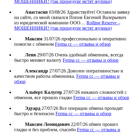
МОШЕННИКИ? (так процедуре мстят жулики)
Анастасия
03/08/26
Здравствуйте! Оставила заявку
на сайте, со мной связался Попов Евгений Валерьевич
из юридической компании ООО…
Rolling Reserve –
МОШЕННИКИ? (так процедуре мстят жулики)
Максим
31/07/26
профессионально и оперативно
помогли с обменом
Ferma cc — отзывы и обзор
Леня
29/07/26
Очень удобный обменник, всегда
быстро меняют валюту
Ferma cc — отзывы и обзор
Александр
27/07/26
Доволен оперативностью и
качеством работы обменника.
Ferma cc — отзывы и
обзор
Альберт Калугер
27/07/26
никаких сложностей с
обменом, все прошло гладко
Ferma cc — отзывы и обзор
Эдуард
27/07/26
Все операции обмена проходят
быстро и безопасно
Ferma cc — отзывы и обзор
Максим Леонидович
22/07/26
обмен прошел
гладко и без проблем, спасибо
Ferma cc — отзывы и