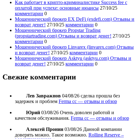
Как работает в крипто-криминалистике Success fee с
оплатой при успехе: основные нюансы
27/10/25
комментарии
0
Мошеннический брокер EX DeFi (exdefi.com) Отзывы и
возврат денег!
27/10/25
комментарии
0
Мошеннический брокер Propstar Trading
(propstartrading.com) Отзывы и возврат денег!
27/10/25
комментарии
0
Мошеннический брокер Linvarex (linvarex.com) Отзывы
и возврат денег!
27/10/25
комментарии
0
Мошеннический брокер Asktyu (asktyu.com) Отзывы и
возврат денег!
27/10/25
комментарии
0
Свежие комментарии
Лев Завражнов
04/08/26
сделка прошла без
задержек и проблем
Ferma cc — отзывы и обзор
Юрий
03/08/26
Очень доволен работой и
качеством обслуживания.
Ferma cc — отзывы и обзор
Алексей Пронин
03/08/26
Данной компании
доверять можно. Такое возможно.
Rolling Reserve –