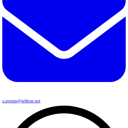
a.pronin@telltrue.net