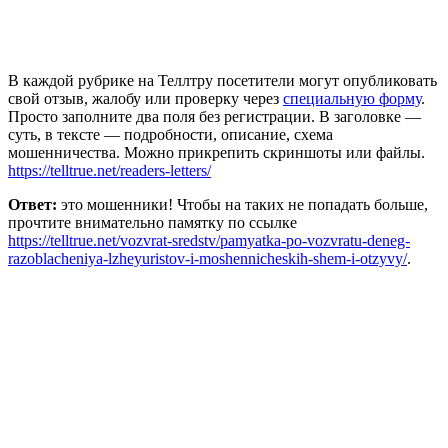
В каждой рубрике на Теллтру посетители могут опубликовать
свой отзыв, жалобу или проверку через
специальную форму
.
Просто заполните два поля без регистрации. В заголовке —
суть, в тексте — подробности, описание, схема
мошенничества. Можно прикрепить скриншоты или файлы.
https://telltrue.net/readers-letters/
Ответ:
это мошенники! Чтобы на таких не попадать больше,
прочтите внимательно памятку по ссылке
https://telltrue.net/vozvrat-sredstv/pamyatka-po-vozvratu-deneg-
razoblacheniya-lzheyuristov-i-moshennicheskih-shem-i-otzyvy/
.