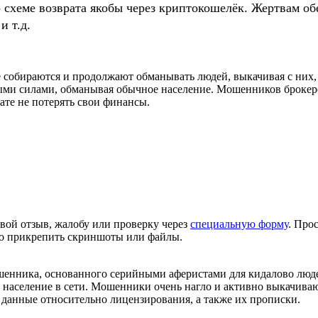
о схеме возврата якобы через криптокошелёк. Жертвам
и т.д.
 собираются и продолжают обманывать людей, выкачивая с них,
ыми силами, обманывая обычное население. Мошенников брокеро
ате не потерять свои финансы.
вой отзыв, жалобу или проверку через
специальную форму
. Про
но прикрепить скриншоты или файлы.
шенника, основанного серийными аферистами для кидалово люде
е население в сети. Мошенники очень нагло и активно выкачив
 данные относительно лицензирования, а также их прописки.