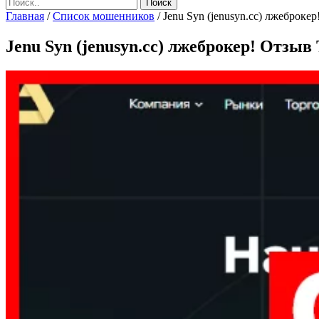
Главная
/
Список мошенников
/
Jenu Syn (jenusyn.cc) лжеброкер!
Jenu Syn (jenusyn.cc) лжеброкер! Отзыв 