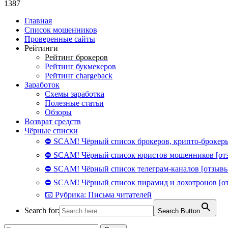
1387
Главная
Список мошенников
Проверенные сайты
Рейтинги
Рейтинг брокеров
Рейтинг букмекеров
Рейтинг chargeback
Заработок
Схемы заработка
Полезные статьи
Обзоры
Возврат средств
Чёрные списки
⛔ SCAM! Чёрный список брокеров, крипто-брокеры
⛔ SCAM! Чёрный список юристов мошенников [от
⛔ SCAM! Чёрный список телеграм-каналов [отзывы
⛔ SCAM! Чёрный список пирамид и лохотронов [о
📧 Рубрика: Письма читателей
Search for:
Search Button